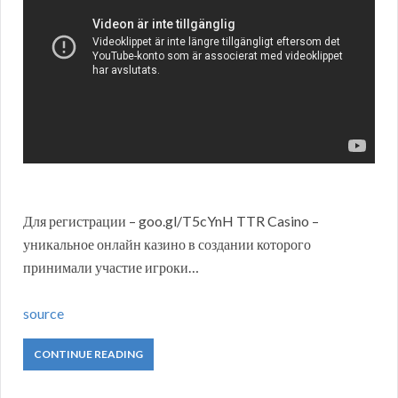
Для регистрации – goo.gl/T5cYnH TTR Casino –
уникальное онлайн казино в создании которого
принимали участие игроки…
source
CONTINUE READING