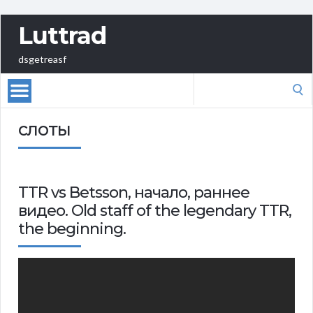
Luttrad
dsgetreasf
Search
for:
слоты
TTR vs Betsson, начало, раннее
видео. Old staff of the legendary TTR,
the beginning.