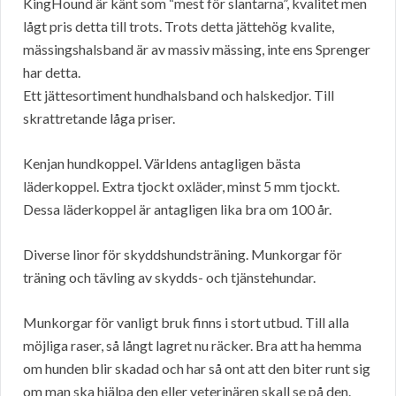
KingHound är känt som “mest för slantarna”, kvalitet men
lågt pris detta till trots. Trots detta jättehög kvalite,
mässingshalsband är av massiv mässing, inte ens Sprenger
har detta.
Ett jättesortiment hundhalsband och halskedjor. Till
skrattretande låga priser.
Kenjan hundkoppel. Världens antagligen bästa
läderkoppel. Extra tjockt oxläder, minst 5 mm tjockt.
Dessa läderkoppel är antagligen lika bra om 100 år.
Diverse linor för skyddshundsträning. Munkorgar för
träning och tävling av skydds- och tjänstehundar.
Munkorgar för vanligt bruk finns i stort utbud. Till alla
möjliga raser, så långt lagret nu räcker. Bra att ha hemma
om hunden blir skadad och har så ont att den biter runt sig
om man ska hjälpa den eller veterinären skall se på den.