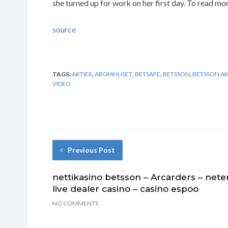
she turned up for work on her first day. To read mo
source
TAGS:
AKTIER
,
AROMHUSET
,
BETSAFE
,
BETSSON
,
BETSSON AK
VIDEO
Previous Post
nettikasino betsson – Arcarders – nete
live dealer casino – casino espoo
NO COMMENTS