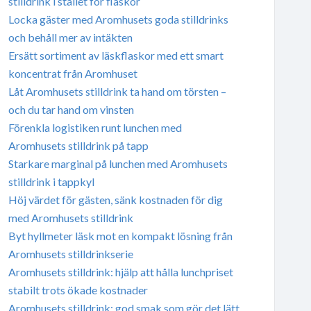
stilldrink i stället för flaskor
Locka gäster med Aromhusets goda stilldrinks
och behåll mer av intäkten
Ersätt sortiment av läskflaskor med ett smart
koncentrat från Aromhuset
Låt Aromhusets stilldrink ta hand om törsten –
och du tar hand om vinsten
Förenkla logistiken runt lunchen med
Aromhusets stilldrink på tapp
Starkare marginal på lunchen med Aromhusets
stilldrink i tappkyl
Höj värdet för gästen, sänk kostnaden för dig
med Aromhusets stilldrink
Byt hyllmeter läsk mot en kompakt lösning från
Aromhusets stilldrinkserie
Aromhusets stilldrink: hjälp att hålla lunchpriset
stabilt trots ökade kostnader
Aromhusets stilldrink: god smak som gör det lätt