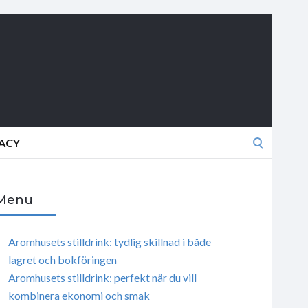
Search
VACY
for:
Menu
Aromhusets stilldrink: tydlig skillnad i både
lagret och bokföringen
Aromhusets stilldrink: perfekt när du vill
kombinera ekonomi och smak