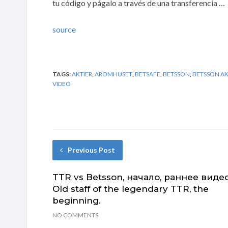
tu código y págalo a través de una transferencia …
source
TAGS:
AKTIER
,
AROMHUSET
,
BETSAFE
,
BETSSON
,
BETSSON AK
VIDEO
Previous Post
TTR vs Betsson, начало, раннее видео
Old staff of the legendary TTR, the
beginning.
NO COMMENTS