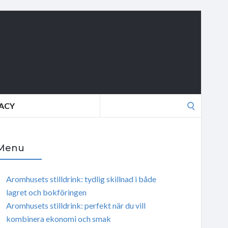
Search
VACY
for:
Menu
Aromhusets stilldrink: tydlig skillnad i både
lagret och bokföringen
Aromhusets stilldrink: perfekt när du vill
kombinera ekonomi och smak