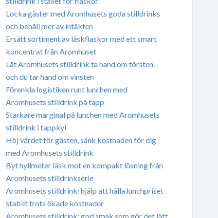
stilldrink i stället för flaskor
Locka gäster med Aromhusets goda stilldrinks
och behåll mer av intäkten
Ersätt sortiment av läskflaskor med ett smart
koncentrat från Aromhuset
Låt Aromhusets stilldrink ta hand om törsten –
och du tar hand om vinsten
Förenkla logistiken runt lunchen med
Aromhusets stilldrink på tapp
Starkare marginal på lunchen med Aromhusets
stilldrink i tappkyl
Höj värdet för gästen, sänk kostnaden för dig
med Aromhusets stilldrink
Byt hyllmeter läsk mot en kompakt lösning från
Aromhusets stilldrinkserie
Aromhusets stilldrink: hjälp att hålla lunchpriset
stabilt trots ökade kostnader
Aromhusets stilldrink: god smak som gör det lätt