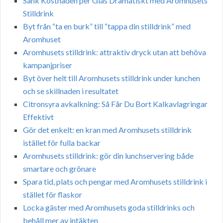
Sänk Kostnaden per Glas Dramatiskt med Aromhusets
Stilldrink
Byt från “ta en burk” till “tappa din stilldrink” med
Aromhuset
Aromhusets stilldrink: attraktiv dryck utan att behöva
kampanjpriser
Byt över helt till Aromhusets stilldrink under lunchen
och se skillnaden i resultatet
Citronsyra avkalkning: Så Får Du Bort Kalkavlagringar
Effektivt
Gör det enkelt: en kran med Aromhusets stilldrink
istället för fulla backar
Aromhusets stilldrink: gör din lunchservering både
smartare och grönare
Spara tid, plats och pengar med Aromhusets stilldrink i
stället för flaskor
Locka gäster med Aromhusets goda stilldrinks och
behåll mer av intäkten