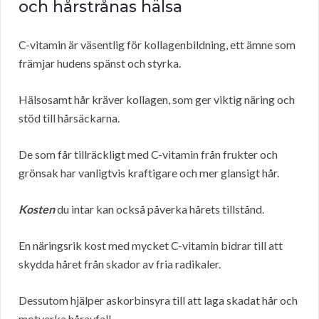
och hårstrånas hälsa
C-vitamin är väsentlig för kollagenbildning, ett ämne som
främjar hudens spänst och styrka.
Hälsosamt hår kräver kollagen, som ger viktig näring och
stöd till hårsäckarna.
De som får tillräckligt med C-vitamin från frukter och
grönsak har vanligtvis kraftigare och mer glansigt hår.
Kosten
du intar kan också påverka hårets tillstånd.
En näringsrik kost med mycket C-vitamin bidrar till att
skydda håret från skador av fria radikaler.
Dessutom hjälper askorbinsyra till att laga skadat hår och
motverka håravfall.