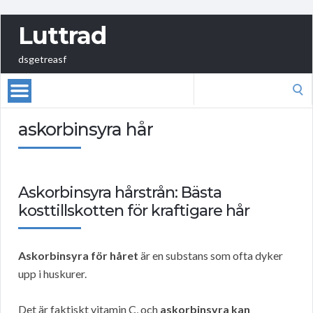
Luttrad
dsgetreasf
Search
for:
askorbinsyra hår
Askorbinsyra hårstrån: Bästa
kosttillskotten för kraftigare hår
Askorbinsyra för håret
är en substans som ofta dyker
upp i huskurer.
Det är faktiskt vitamin C, och
askorbinsyra kan