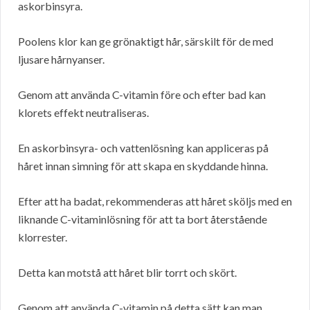
askorbinsyra.
Poolens klor kan ge grönaktigt hår, särskilt för de med
ljusare hårnyanser.
Genom att använda C-vitamin före och efter bad kan
klorets effekt neutraliseras.
En askorbinsyra- och vattenlösning kan appliceras på
håret innan simning för att skapa en skyddande hinna.
Efter att ha badat, rekommenderas att håret sköljs med en
liknande C-vitaminlösning för att ta bort återstående
klorrester.
Detta kan motstå att håret blir torrt och skört.
Genom att använda C-vitamin på detta sätt kan man