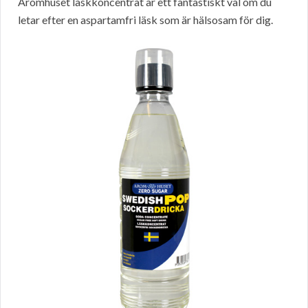
Aromhuset läskkoncentrat är ett fantastiskt val om du
letar efter en aspartamfri läsk som är hälsosam för dig.