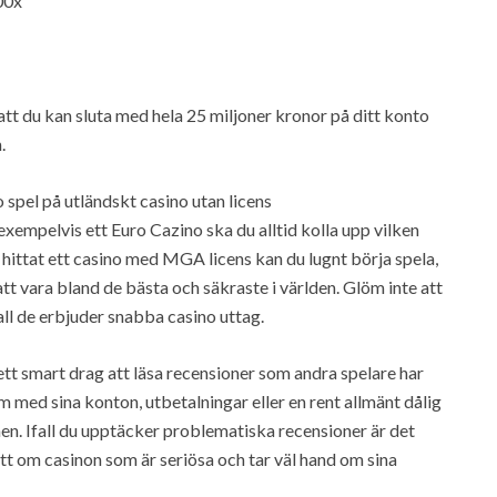
100x
att du kan sluta med hela 25 miljoner kronor på ditt konto
.
 spel på utländskt casino utan licens
exempelvis ett Euro Cazino ska du alltid kolla upp vilken
hittat ett casino med MGA licens kan du lugnt börja spela,
att vara bland de bästa och säkraste i världen. Glöm inte att
ifall de erbjuder snabba casino uttag.
 ett smart drag att läsa recensioner som andra spelare har
 med sina konton, utbetalningar eller en rent allmänt dålig
nen. Ifall du upptäcker problematiska recensioner är det
ott om casinon som är seriösa och tar väl hand om sina