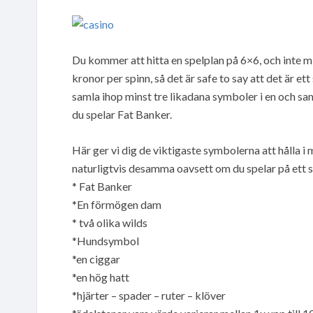
Du kommer att hitta en spelplan på 6×6, och inte min
kronor per spinn, så det är safe to say att det är e
samla ihop minst tre likadana symboler i en och samm
du spelar Fat Banker.
Här ger vi dig de viktigaste symbolerna att hålla i
naturligtvis desamma oavsett om du spelar på ett s
* Fat Banker
*En förmögen dam
* två olika wilds
*Hundsymbol
*en ciggar
*en hög hatt
*hjärter – spader – ruter – klöver