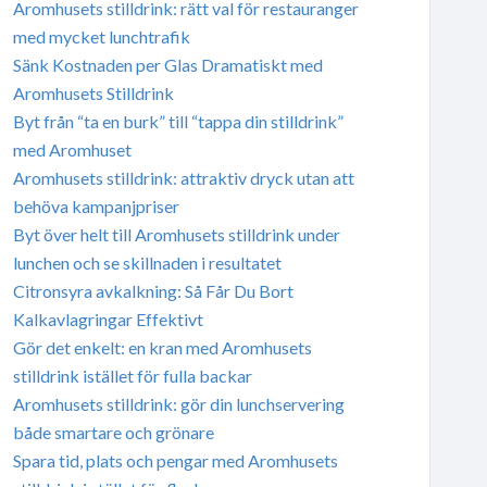
Aromhusets stilldrink: rätt val för restauranger
med mycket lunchtrafik
Sänk Kostnaden per Glas Dramatiskt med
Aromhusets Stilldrink
Byt från “ta en burk” till “tappa din stilldrink”
med Aromhuset
Aromhusets stilldrink: attraktiv dryck utan att
behöva kampanjpriser
Byt över helt till Aromhusets stilldrink under
lunchen och se skillnaden i resultatet
Citronsyra avkalkning: Så Får Du Bort
Kalkavlagringar Effektivt
Gör det enkelt: en kran med Aromhusets
stilldrink istället för fulla backar
Aromhusets stilldrink: gör din lunchservering
både smartare och grönare
Spara tid, plats och pengar med Aromhusets