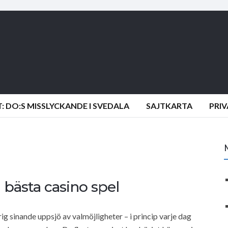
 DO:S MISSLYCKANDE I SVEDALA
SAJTKARTA
PRI
a bästa casino spel
rig sinande uppsjö av valmöjligheter – i princip varje dag