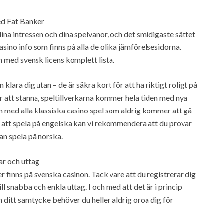
med Fat Banker
dina intressen och dina spelvanor, och det smidigaste sättet
 casino info som finns på alla de olika jämförelsesidorna.
n med svensk licens komplett lista.
klara dig utan – de är säkra kort för att ha riktigt roligt på
ör att stanna, speltillverkarna kommer hela tiden med nya
on med alla klassiska casino spel som aldrig kommer att gå
ig att spela på engelska kan vi rekommendera att du provar
kan spela på norska.
ar och uttag
finns på svenska casinon. Tack vare att du registrerar dig
ll snabba och enkla uttag. I och med att det är i princip
 ditt samtycke behöver du heller aldrig oroa dig för