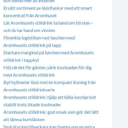
och behåll mer av intäkten
Ersätt sortiment av läskflaskor med ett smart
koncentrat från Aromhuset
Låt Aromhusets stilldrink ta hand om törsten –
och du tar hand om vinsten
Förenkla logistiken runt lunchen med
Aromhusets stilldrink på tapp
Starkare marginal på lunchen med Aromhusets
stilldrink i tappkyl
Höj värdet för gästen, sänk kostnaden för dig
med Aromhusets stilldrink
Byt hyllmeter läsk mot en kompakt lösning från
Aromhusets stilldrinkserie
Aromhusets stilldrink: hjälp att hålla lunchpriset
stabilt trots ökade kostnader
Aromhusets stilldrink: god smak som gör det lätt
att lämna burkläsken
Små dryckestillverkare kan bygga upp en extra