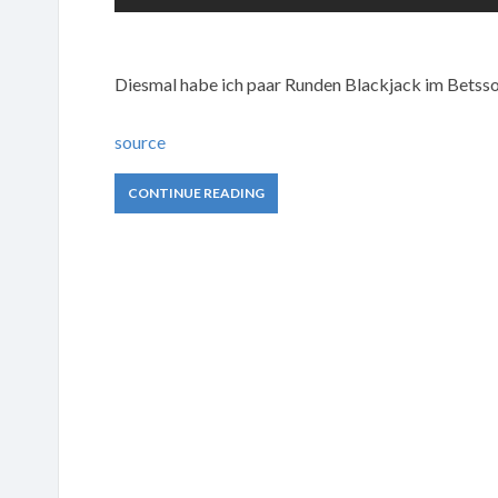
Diesmal habe ich paar Runden Blackjack im Betsson
source
CONTINUE READING