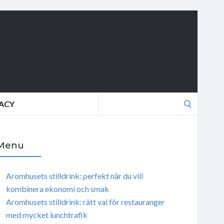
Search
VACY
for:
Menu
Aromhusets stilldrink: perfekt när du vill
kombinera ekonomi och smak
Aromhusets stilldrink: rätt val för restauranger
med mycket lunchtrafik