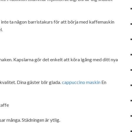
r inte ta någon barristakurs för att börja med kaffemaskin
l.
smaken. Kapslarna gör det enkelt att köra igång med ditt nya
kvalitet. Dina gäster blir glada.
cappuccino maskin
En
kaffe
ar många. Städningen är ytlig.