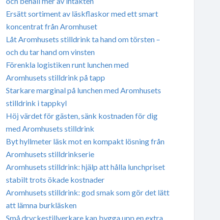
och behåll mer av intäkten
Ersätt sortiment av läskflaskor med ett smart
koncentrat från Aromhuset
Låt Aromhusets stilldrink ta hand om törsten –
och du tar hand om vinsten
Förenkla logistiken runt lunchen med
Aromhusets stilldrink på tapp
Starkare marginal på lunchen med Aromhusets
stilldrink i tappkyl
Höj värdet för gästen, sänk kostnaden för dig
med Aromhusets stilldrink
Byt hyllmeter läsk mot en kompakt lösning från
Aromhusets stilldrinkserie
Aromhusets stilldrink: hjälp att hålla lunchpriset
stabilt trots ökade kostnader
Aromhusets stilldrink: god smak som gör det lätt
att lämna burkläsken
Små dryckestillverkare kan bygga upp en extra