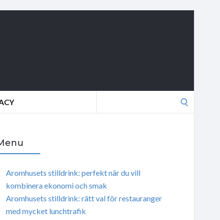
Search
VACY
for:
Menu
Aromhusets stilldrink: perfekt när du vill
kombinera ekonomi och smak
Aromhusets stilldrink: rätt val för restauranger
med mycket lunchtrafik