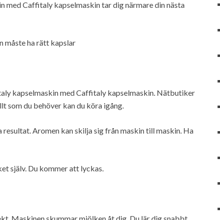
kin med Caffitaly kapselmaskin tar dig närmare din nästa
 måste ha rätt kapslar
fitaly kapselmaskin med Caffitaly kapselmaskin. Nätbutiker
allt som du behöver kan du köra igång.
 resultat. Aromen kan skilja sig från maskin till maskin. Ha
t själv. Du kommer att lyckas.
fekt. Maskinen skummar mjölken åt dig. Du lär dig snabbt