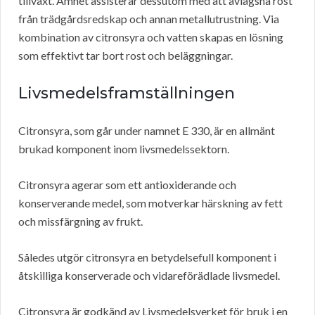
tillväxt. Ämnet assisterar dessutom med att avlägsna rost
från trädgårdsredskap och annan metallutrustning. Via
kombination av citronsyra och vatten skapas en lösning
som effektivt tar bort rost och beläggningar.
Livsmedelsframställningen
Citronsyra, som går under namnet E 330, är en allmänt
brukad komponent inom livsmedelssektorn.
Citronsyra agerar som ett antioxiderande och
konserverande medel, som motverkar härskning av fett
och missfärgning av frukt.
Således utgör citronsyra en betydelsefull komponent i
åtskilliga konserverade och vidareförädlade livsmedel.
Citronsyra är godkänd av Livsmedelsverket för bruk i en