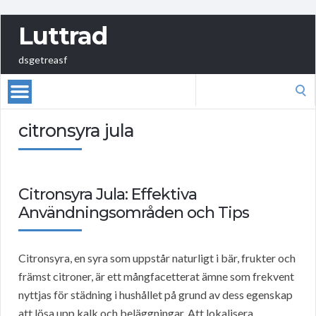
Luttrad
dsgetreasf
Search
for:
citronsyra jula
Citronsyra Jula: Effektiva
Användningsområden och Tips
Citronsyra, en syra som uppstår naturligt i bär, frukter och
främst citroner, är ett mångfacetterat ämne som frekvent
nyttjas för städning i hushållet på grund av dess egenskap
att lösa upp kalk och beläggningar. Att lokalisera