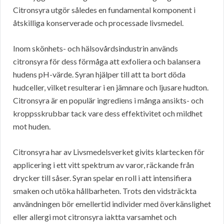
Citronsyra utgör således en fundamental komponent i
åtskilliga konserverade och processade livsmedel.
Inom skönhets- och hälsovårdsindustrin används
citronsyra för dess förmåga att exfoliera och balansera
hudens pH-värde. Syran hjälper till att ta bort döda
hudceller, vilket resulterar i en jämnare och ljusare hudton.
Citronsyra är en populär ingrediens i många ansikts- och
kroppsskrubbar tack vare dess effektivitet och mildhet
mot huden.
Citronsyra har av Livsmedelsverket givits klartecken för
applicering i ett vitt spektrum av varor, räckande från
drycker till såser. Syran spelar en roll i att intensifiera
smaken och utöka hållbarheten. Trots den vidsträckta
användningen bör emellertid individer med överkänslighet
eller allergi mot citronsyra iaktta varsamhet och