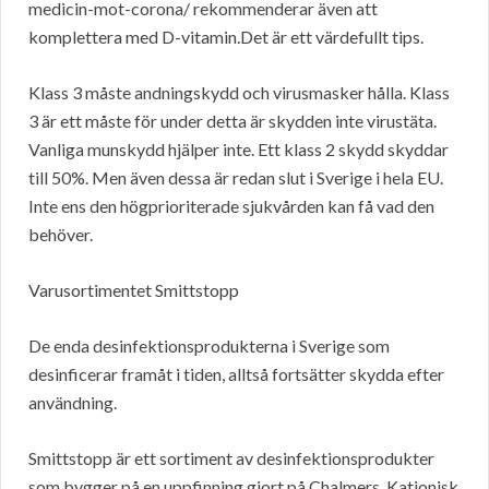
medicin-mot-corona/ rekommenderar även att
komplettera med D-vitamin.Det är ett värdefullt tips.
Klass 3 måste andningskydd och virusmasker hålla. Klass
3 är ett måste för under detta är skydden inte virustäta.
Vanliga munskydd hjälper inte. Ett klass 2 skydd skyddar
till 50%. Men även dessa är redan slut i Sverige i hela EU.
Inte ens den högprioriterade sjukvården kan få vad den
behöver.
Varusortimentet Smittstopp
De enda desinfektionsprodukterna i Sverige som
desinficerar framåt i tiden, alltså fortsätter skydda efter
användning.
Smittstopp är ett sortiment av desinfektionsprodukter
som bygger på en uppfinning gjort på Chalmers. Katjonisk