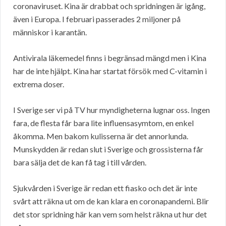
coronaviruset. Kina är drabbat och spridningen är igång,
även i Europa. I februari passerades 2 miljoner på
människor i karantän.
Antivirala läkemedel finns i begränsad mängd men i Kina
har de inte hjälpt. Kina har startat försök med C-vitamin i
extrema doser.
I Sverige ser vi på TV hur myndigheterna lugnar oss. Ingen
fara, de flesta får bara lite influensasymtom, en enkel
åkomma. Men bakom kulisserna är det annorlunda.
Munskydden är redan slut i Sverige och grossisterna får
bara sälja det de kan få tag i till vården.
Sjukvården i Sverige är redan ett fiasko och det är inte
svårt att räkna ut om de kan klara en coronapandemi. Blir
det stor spridning här kan vem som helst räkna ut hur det