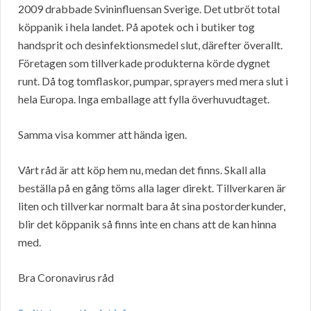
2009 drabbade Svininfluensan Sverige. Det utbröt total
köppanik i hela landet. På apotek och i butiker tog
handsprit och desinfektionsmedel slut, därefter överallt.
Företagen som tillverkade produkterna körde dygnet
runt. Då tog tomflaskor, pumpar, sprayers med mera slut i
hela Europa. Inga emballage att fylla överhuvudtaget.
Samma visa kommer att hända igen.
Vårt råd är att köp hem nu, medan det finns. Skall alla
beställa på en gång töms alla lager direkt. Tillverkaren är
liten och tillverkar normalt bara åt sina postorderkunder,
blir det köppanik så finns inte en chans att de kan hinna
med.
Bra Coronavirus råd