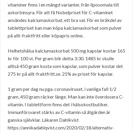
vitaminer finns i en mängd varianter, från liposomala till
askorbinsyra. För att få Nobelpriset för C-vitaminet
användes kalciumaskorbat, ett bra val. För en bråkdel av
tablettpriset kan man köpa kalciumaskorbat som pulver
på allt-fraktfritt eller köpapris online.
Helhetshälsa kalciumaskorbat 500 mg kapslar kostar 165
kr för 100 st. Per gram blir detta 3:30. 1485 kr skulle
alltså 450 gram kosta som kapslar, som pulver kostar det
275 kr på allt-fraktfritt.se. 25% av priset för kapslar.
1 gram per dag nu pga. coronaviruset, i vanliga fall 1/2
gram, 450 gram räcker länge. Man kan inte överdosera C-
vitamin. I tablettform finns det i hälsokostbutiker.
Immunförsvaret stärks av C-vitamin så åtgärden är
ganska självklar. Läkaren Dahlkvist
https://annikadahlqvist.com/2020/02/18/alternativ-