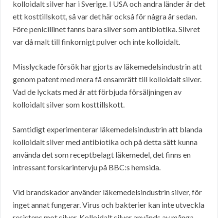
kolloidalt silver har i Sverige. I USA och andra länder är det
ett kosttillskott, så var det här också för några år sedan.
Före penicillinet fanns bara silver som antibiotika. Silvret
var då malt till finkornigt pulver och inte kolloidalt.
Misslyckade försök har gjorts av läkemedelsindustrin att
genom patent med mera få ensamrätt till kolloidalt silver.
Vad de lyckats med är att förbjuda försäljningen av
kolloidalt silver som kosttillskott.
Samtidigt experimenterar läkemedelsindustrin att blanda
kolloidalt silver med antibiotika och på detta sätt kunna
använda det som receptbelagt läkemedel, det finns en
intressant forskarintervju på BBC:s hemsida.
Vid brandskador använder läkemedelsindustrin silver, för
inget annat fungerar. Virus och bakterier kan inte utveckla
resistens mot silver. Kolloidalt silver används av många