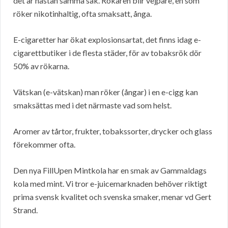
det är nästan samma sak. Rökaren blir vejpare, en som
röker nikotinhaltig, ofta smaksatt, ånga.
E-cigaretter har ökat explosionsartat, det finns idag e-
cigarettbutiker i de flesta städer, för av tobaksrök dör
50% av rökarna.
Vätskan (e-vätskan) man röker (ångar) i en e-cigg kan
smaksättas med i det närmaste vad som helst.
Aromer av tårtor, frukter, tobakssorter, drycker och glass
förekommer ofta.
Den nya FillUpen Mintkola har en smak av Gammaldags
kola med mint. Vi tror e-juicemarknaden behöver riktigt
prima svensk kvalitet och svenska smaker, menar vd Gert
Strand.