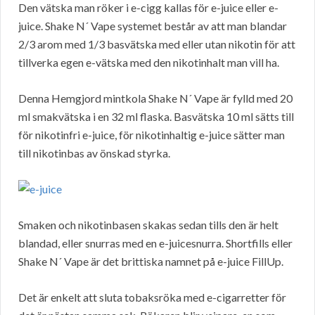
Den vätska man röker i e-cigg kallas för e-juice eller e-
juice. Shake N´ Vape systemet består av att man blandar
2/3 arom med 1/3 basvätska med eller utan nikotin för att
tillverka egen e-vätska med den nikotinhalt man vill ha.
Denna Hemgjord mintkola Shake N´ Vape är fylld med 20
ml smakvätska i en 32 ml flaska. Basvätska 10 ml sätts till
för nikotinfri e-juice, för nikotinhaltig e-juice sätter man
till nikotinbas av önskad styrka.
Smaken och nikotinbasen skakas sedan tills den är helt
blandad, eller snurras med en e-juicesnurra. Shortfills eller
Shake N´ Vape är det brittiska namnet på e-juice FillUp.
Det är enkelt att sluta tobaksröka med e-cigarretter för