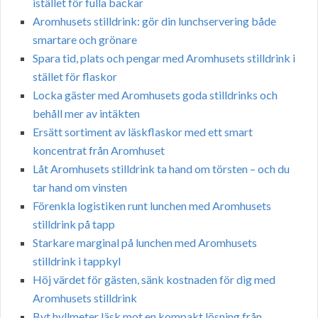
istället för fulla backar
Aromhusets stilldrink: gör din lunchservering både
smartare och grönare
Spara tid, plats och pengar med Aromhusets stilldrink i
stället för flaskor
Locka gäster med Aromhusets goda stilldrinks och
behåll mer av intäkten
Ersätt sortiment av läskflaskor med ett smart
koncentrat från Aromhuset
Låt Aromhusets stilldrink ta hand om törsten – och du
tar hand om vinsten
Förenkla logistiken runt lunchen med Aromhusets
stilldrink på tapp
Starkare marginal på lunchen med Aromhusets
stilldrink i tappkyl
Höj värdet för gästen, sänk kostnaden för dig med
Aromhusets stilldrink
Byt hyllmeter läsk mot en kompakt lösning från