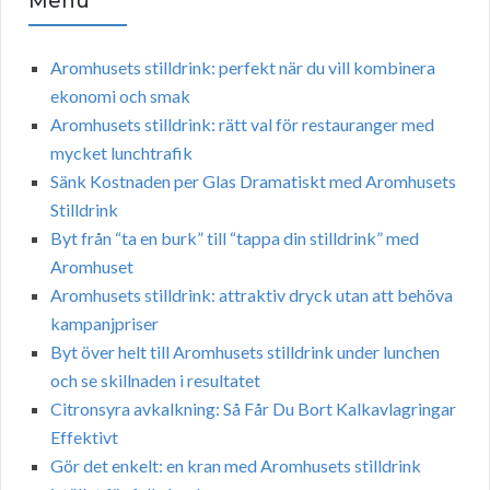
Menu
Aromhusets stilldrink: perfekt när du vill kombinera
ekonomi och smak
Aromhusets stilldrink: rätt val för restauranger med
mycket lunchtrafik
Sänk Kostnaden per Glas Dramatiskt med Aromhusets
Stilldrink
Byt från “ta en burk” till “tappa din stilldrink” med
Aromhuset
Aromhusets stilldrink: attraktiv dryck utan att behöva
kampanjpriser
Byt över helt till Aromhusets stilldrink under lunchen
och se skillnaden i resultatet
Citronsyra avkalkning: Så Får Du Bort Kalkavlagringar
Effektivt
Gör det enkelt: en kran med Aromhusets stilldrink