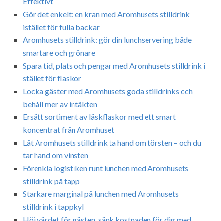
Effektivt
Gör det enkelt: en kran med Aromhusets stilldrink
istället för fulla backar
Aromhusets stilldrink: gör din lunchservering både
smartare och grönare
Spara tid, plats och pengar med Aromhusets stilldrink i
stället för flaskor
Locka gäster med Aromhusets goda stilldrinks och
behåll mer av intäkten
Ersätt sortiment av läskflaskor med ett smart
koncentrat från Aromhuset
Låt Aromhusets stilldrink ta hand om törsten – och du
tar hand om vinsten
Förenkla logistiken runt lunchen med Aromhusets
stilldrink på tapp
Starkare marginal på lunchen med Aromhusets
stilldrink i tappkyl
Höj värdet för gästen, sänk kostnaden för dig med