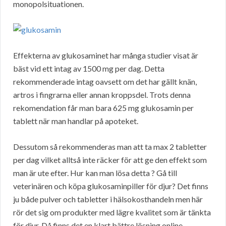
monopolsituationen.
Effekterna av glukosaminet har många studier visat är
bäst vid ett intag av 1500 mg per dag. Detta
rekommenderade intag oavsett om det har gällt knän,
artros i fingrarna eller annan kroppsdel. Trots denna
rekomendation får man bara 625 mg glukosamin per
tablett när man handlar på apoteket.
Dessutom så rekommenderas man att ta max 2 tabletter
per dag vilket alltså inte räcker för att ge den effekt som
man är ute efter. Hur kan man lösa detta ? Gå till
veterinären och köpa glukosaminpiller för djur? Det finns
ju både pulver och tabletter i hälsokosthandeln men här
rör det sig om produkter med lägre kvalitet som är tänkta
för djur. Då finns det en klart bättre lösning online.