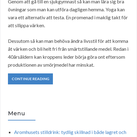
Genom att gå till en sjukgymnast så kan man lära sig bra
övningar som man kan utföra dagligen hemma. Yoga kan
vara ett alternativ att testa. En promenad i maklig takt för
att sllippa värken.
Dessutom så kan man behöva ändra livsstil för att komma
åt värken och bli helt fri från smärtstillande medel. Redan i
40årsåldern kan kroppens leder börja göra ont eftersom
produktionen av smörjmedel har minskat.
CONTINUE READING
Menu
Aromhusets stilldrink: tydlig skillnad i både lagret och