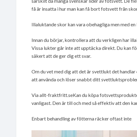
särskilt då många svenskar lider av fotsvett. De 
få är insatta i hur man kan få bort fotsvett från sk
Illaluktande skor kan vara obehagliga men med en
Innan du börjar, kontrollera att du verkligen har ill
Vissa lukter går inte att upptäcka direkt. Du kan f
säkert att de ger dig ett svar.
Om du vet med dig att det är svettlukt det handlar
att använda och löser snabbt ditt svettluktsprobl
Via allt-fraktfritt.seKan du köpa fotsvettsprodukt
vanligast. Den är till och med så effektiv att den 
Enbart behandling av fötterna räcker oftast inte