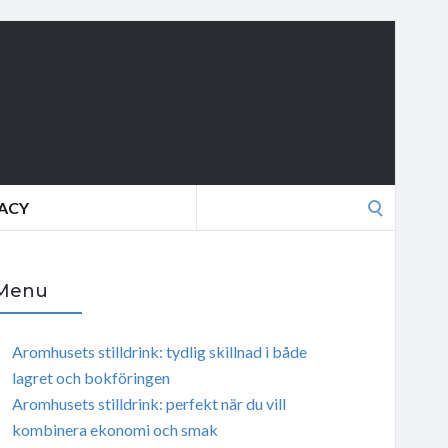
Search
VACY
for:
Menu
Aromhusets stilldrink: tydlig skillnad i både
lagret och bokföringen
Aromhusets stilldrink: perfekt när du vill
kombinera ekonomi och smak