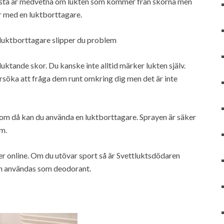
flesta är medvetna om lukten som kommer från skorna men
or med en luktborttagare.
 luktborttagare slipper du problem
aluktande skor. Du kanske inte alltid märker lukten själv.
örsöka att fråga dem runt omkring dig men det är inte
 om då kan du använda en luktborttagare. Sprayen är säker
em.
er online. Om du utövar sport så är Svettluktsdödaren
kan användas som deodorant.