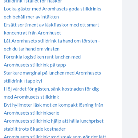
stilldrink i stället för flaskor
Locka gäster med Aromhusets goda stilldrinks
och behåll mer av intäkten
Ersätt sortiment av läskflaskor med ett smart
koncentrat från Aromhuset
Låt Aromhusets stilldrink ta hand om törsten –
och du tar hand om vinsten
Förenkla logistiken runt lunchen med
Aromhusets stilldrink på tapp
Starkare marginal på lunchen med Aromhusets
stilldrink i tappkyl
Höj värdet för gästen, sänk kostnaden för dig
med Aromhusets stilldrink
Byt hyllmeter läsk mot en kompakt lösning från
Aromhusets stilldrinkserie
Aromhusets stilldrink: hjälp att hålla lunchpriset
stabilt trots ökade kostnader
Aromhusets stilldrink: god smak som gör det lätt