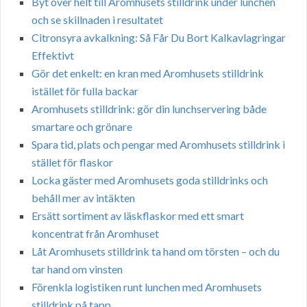
Byt över helt till Aromhusets stilldrink under lunchen
och se skillnaden i resultatet
Citronsyra avkalkning: Så Får Du Bort Kalkavlagringar
Effektivt
Gör det enkelt: en kran med Aromhusets stilldrink
istället för fulla backar
Aromhusets stilldrink: gör din lunchservering både
smartare och grönare
Spara tid, plats och pengar med Aromhusets stilldrink i
stället för flaskor
Locka gäster med Aromhusets goda stilldrinks och
behåll mer av intäkten
Ersätt sortiment av läskflaskor med ett smart
koncentrat från Aromhuset
Låt Aromhusets stilldrink ta hand om törsten – och du
tar hand om vinsten
Förenkla logistiken runt lunchen med Aromhusets
stilldrink på tapp