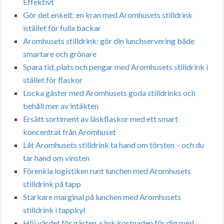
Effektivt
Gör det enkelt: en kran med Aromhusets stilldrink
istället för fulla backar
Aromhusets stilldrink: gör din lunchservering både
smartare och grönare
Spara tid, plats och pengar med Aromhusets stilldrink i
stället för flaskor
Locka gäster med Aromhusets goda stilldrinks och
behåll mer av intäkten
Ersätt sortiment av läskflaskor med ett smart
koncentrat från Aromhuset
Låt Aromhusets stilldrink ta hand om törsten – och du
tar hand om vinsten
Förenkla logistiken runt lunchen med Aromhusets
stilldrink på tapp
Starkare marginal på lunchen med Aromhusets
stilldrink i tappkyl
Höj värdet för gästen, sänk kostnaden för dig med