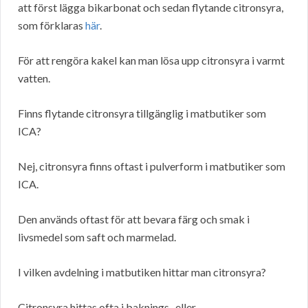
att först lägga bikarbonat och sedan flytande citronsyra,
som förklaras
här
.
För att rengöra kakel kan man lösa upp citronsyra i varmt
vatten.
Finns flytande citronsyra tillgänglig i matbutiker som
ICA?
Nej, citronsyra finns oftast i pulverform i matbutiker som
ICA.
Den används oftast för att bevara färg och smak i
livsmedel som saft och marmelad.
I vilken avdelning i matbutiken hittar man citronsyra?
Citronsyra hittas ofta i baknings- eller