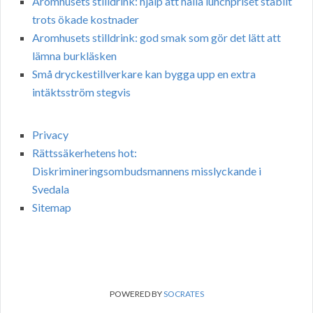
Aromhusets stilldrink: hjälp att hålla lunchpriset stabilt
trots ökade kostnader
Aromhusets stilldrink: god smak som gör det lätt att
lämna burkläsken
Små dryckestillverkare kan bygga upp en extra
intäktsström stegvis
Privacy
Rättssäkerhetens hot:
Diskrimineringsombudsmannens misslyckande i
Svedala
Sitemap
POWERED BY
SOCRATES