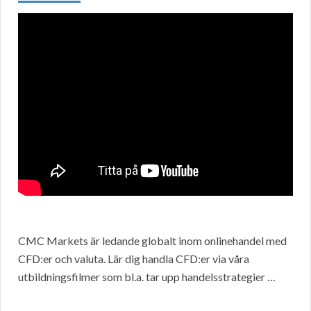
CMC Markets är ledande globalt inom onlinehandel med
CFD:er och valuta. Lär dig handla CFD:er via våra
utbildningsfilmer som bl.a. tar upp handelsstrategier …