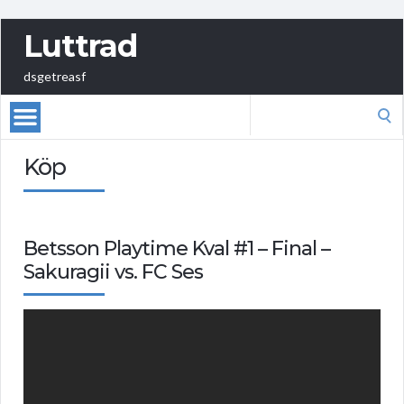
Luttrad
dsgetreasf
Search
for:
Köp
Betsson Playtime Kval #1 – Final –
Sakuragii vs. FC Ses