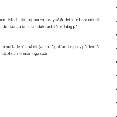
a hem. Med Luktstopparen spray så är det inte bara enkelt
ande skor, ta bort kräklukt och få ordning på
om puffade rök på din jacka så puffar du spray på den så
nabbt och lämnar inga spår.