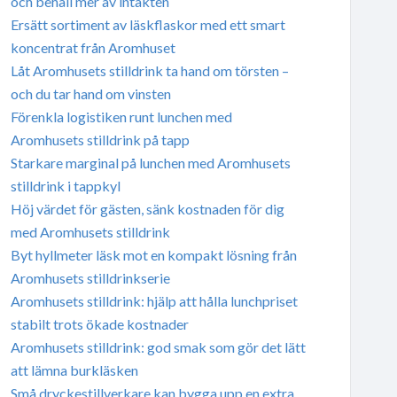
och behåll mer av intäkten
Ersätt sortiment av läskflaskor med ett smart
koncentrat från Aromhuset
Låt Aromhusets stilldrink ta hand om törsten –
och du tar hand om vinsten
Förenkla logistiken runt lunchen med
Aromhusets stilldrink på tapp
Starkare marginal på lunchen med Aromhusets
stilldrink i tappkyl
Höj värdet för gästen, sänk kostnaden för dig
med Aromhusets stilldrink
Byt hyllmeter läsk mot en kompakt lösning från
Aromhusets stilldrinkserie
Aromhusets stilldrink: hjälp att hålla lunchpriset
stabilt trots ökade kostnader
Aromhusets stilldrink: god smak som gör det lätt
att lämna burkläsken
Små dryckestillverkare kan bygga upp en extra