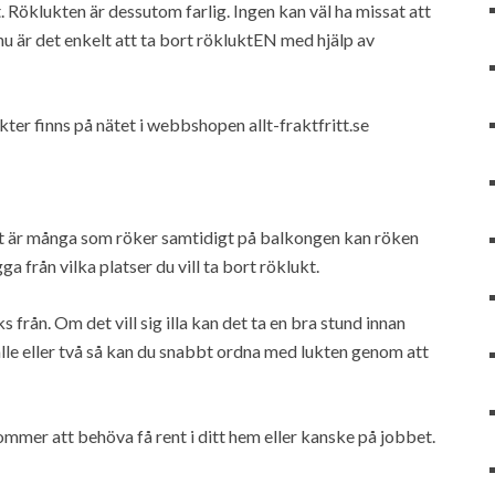
. Röklukten är dessutom farlig. Ingen kan väl ha missat att
 nu är det enkelt att ta bort rökluktEN med hjälp av
er finns på nätet i webbshopen allt-fraktfritt.se
et är många som röker samtidigt på balkongen kan röken
a från vilka platser du vill ta bort röklukt.
s från. Om det vill sig illa kan det ta en bra stund innan
fälle eller två så kan du snabbt ordna med lukten genom att
kommer att behöva få rent i ditt hem eller kanske på jobbet.