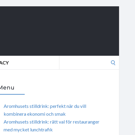
Search
VACY
for:
Menu
Aromhusets stilldrink: perfekt när du vill
kombinera ekonomi och smak
Aromhusets stilldrink: rätt val för restauranger
med mycket lunchtrafik