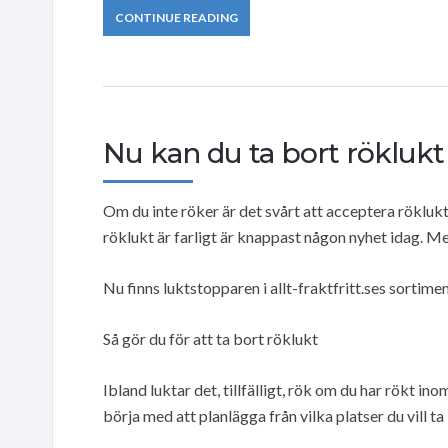
CONTINUE READING
Nu kan du ta bort rökluk
Om du inte röker är det svårt att acceptera röklukt. 
röklukt är farligt är knappast någon nyhet idag. M
Nu finns luktstopparen i allt-fraktfritt.ses sortimen
Så gör du för att ta bort röklukt
Ibland luktar det, tillfälligt, rök om du har rökt i
börja med att planlägga från vilka platser du vill ta