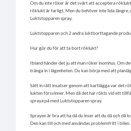
Om du inte röker är det svårt att acceptera röklukt
röklukt är farligt. Men du behöver inte lida längre,
Luktstopparen spray.
Luktstopparen och 2 andra luktborttagande produkt
Hur gör du för att ta bort röklukt?
Ibland händer det ju att man röker inomhus. Om d
tränga in i lägenheten. Du kan börja med att planlägg
Sätt in rätt insatser genom att kartlägga var det rök
lukten försvinner. Men då det har rökts vid ett till
spraya på med Luktstopparen spray.
Sprayen är bra att ha då du inser att du då och då 
Den kan till och med användas problemfritt i bilen.