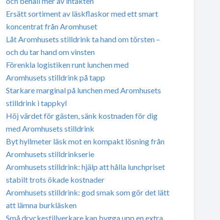
och behåll mer av intäkten
Ersätt sortiment av läskflaskor med ett smart
koncentrat från Aromhuset
Låt Aromhusets stilldrink ta hand om törsten –
och du tar hand om vinsten
Förenkla logistiken runt lunchen med
Aromhusets stilldrink på tapp
Starkare marginal på lunchen med Aromhusets
stilldrink i tappkyl
Höj värdet för gästen, sänk kostnaden för dig
med Aromhusets stilldrink
Byt hyllmeter läsk mot en kompakt lösning från
Aromhusets stilldrinkserie
Aromhusets stilldrink: hjälp att hålla lunchpriset
stabilt trots ökade kostnader
Aromhusets stilldrink: god smak som gör det lätt
att lämna burkläsken
Små dryckestillverkare kan bygga upp en extra