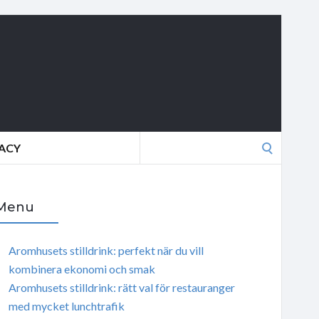
Search
VACY
for:
Menu
Aromhusets stilldrink: perfekt när du vill
kombinera ekonomi och smak
Aromhusets stilldrink: rätt val för restauranger
med mycket lunchtrafik