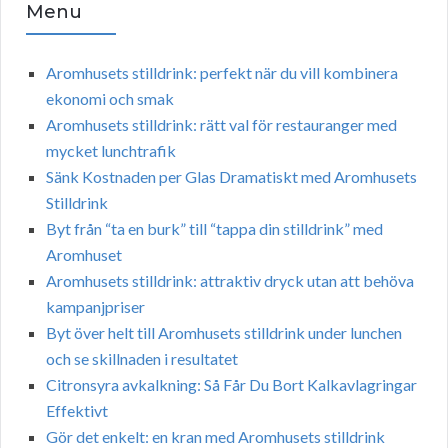
Menu
Aromhusets stilldrink: perfekt när du vill kombinera
ekonomi och smak
Aromhusets stilldrink: rätt val för restauranger med
mycket lunchtrafik
Sänk Kostnaden per Glas Dramatiskt med Aromhusets
Stilldrink
Byt från “ta en burk” till “tappa din stilldrink” med
Aromhuset
Aromhusets stilldrink: attraktiv dryck utan att behöva
kampanjpriser
Byt över helt till Aromhusets stilldrink under lunchen
och se skillnaden i resultatet
Citronsyra avkalkning: Så Får Du Bort Kalkavlagringar
Effektivt
Gör det enkelt: en kran med Aromhusets stilldrink