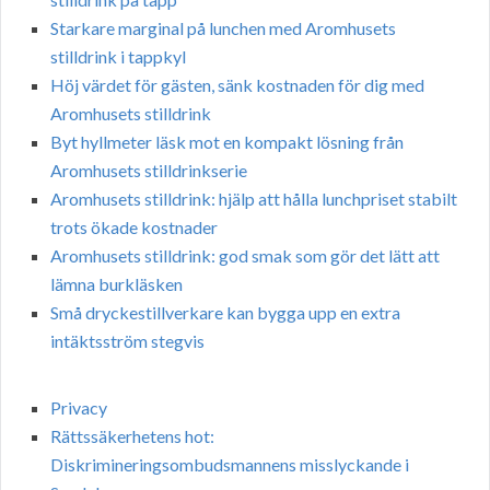
Starkare marginal på lunchen med Aromhusets
stilldrink i tappkyl
Höj värdet för gästen, sänk kostnaden för dig med
Aromhusets stilldrink
Byt hyllmeter läsk mot en kompakt lösning från
Aromhusets stilldrinkserie
Aromhusets stilldrink: hjälp att hålla lunchpriset stabilt
trots ökade kostnader
Aromhusets stilldrink: god smak som gör det lätt att
lämna burkläsken
Små dryckestillverkare kan bygga upp en extra
intäktsström stegvis
Privacy
Rättssäkerhetens hot:
Diskrimineringsombudsmannens misslyckande i