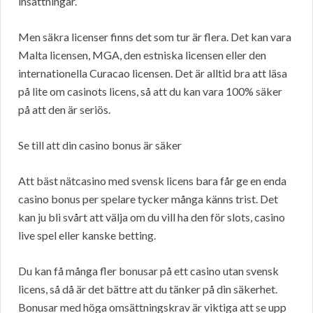
insättningar.
Men säkra licenser finns det som tur är flera. Det kan vara
Malta licensen, MGA, den estniska licensen eller den
internationella Curacao licensen. Det är alltid bra att läsa
på lite om casinots licens, så att du kan vara 100% säker
på att den är seriös.
Se till att din casino bonus är säker
Att bäst nätcasino med svensk licens bara får ge en enda
casino bonus per spelare tycker många känns trist. Det
kan ju bli svårt att välja om du vill ha den för slots, casino
live spel eller kanske betting.
Du kan få många fler bonusar på ett casino utan svensk
licens, så då är det bättre att du tänker på din säkerhet.
Bonusar med höga omsättningskrav är viktiga att se upp