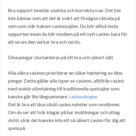
Bra support innebär snabba och korrekta svar. Det bör
inte kännas som att det är svårt att få någon rätsida på
vem som står bakom casinosajten. Du bör alltså testa
supporten innan du blir medlem på ett nytt casino bara för
att se om den verkar bra och seriös.
Dina pengar ska hanteras på ett bra och säkert sätt
Alla säkra casinon prioriterar en säker hantering av dina
pengar. Detta gäller alla typer av casinon, alltifrån casino
med snabb utbetalning till traditionella spelsajter som
kanske går lite långsammare.
casinoskogen
Det är bra att läsa såväl casino nyheter som omdömen.
Om du ser att folk klagar på hur insättningar och uttag
sköts så är det kanske inte ett så säkert casino för dig att
spela på.