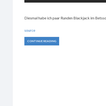
Diesmal habe ich paar Runden Blackjack im Betsson
source
CONTINUE READING