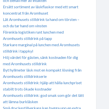
och behåll mer av intäkten
Ersätt sortiment av läskflaskor med ett smart
koncentrat från Aromhuset
Låt Aromhusets stilldrink ta hand om törsten –
och du tar hand om vinsten
Förenkla logistiken runt lunchen med
Aromhusets stilldrink på tapp
Starkare marginal på lunchen med Aromhusets
stilldrink i tappkyl
Höj värdet för gästen, sänk kostnaden för dig
med Aromhusets stilldrink
Byt hyllmeter läsk mot en kompakt lösning från
Aromhusets stilldrinkserie
Aromhusets stilldrink: hjälp att hålla lunchpriset
stabilt trots ökade kostnader
Aromhusets stilldrink: god smak som gör det lätt
att lämna burkläsken
Små dryckestillverkare kan bygga upp en extra