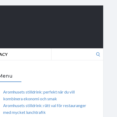
Search
VACY
for:
Menu
Aromhusets stilldrink: perfekt när du vill
kombinera ekonomi och smak
Aromhusets stilldrink: rätt val för restauranger
med mycket lunchtrafik