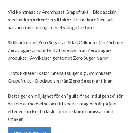
Vid
kontrast
av Aromhuset Grapefrukt – Blodapelsin
med andra
sockerfria vätskor
, är smakprofilen och
närvaron av sötningsmedel viktiga faktorer
Skillnader mot Zero Sugar-artiklar|Olikheter jämfört med
Zero Sugar-produkter|Differenser från Zero Sugar-
produkter|Avvikelser gentemot Zero Sugar-varor
Trots likheter i kaloriinnehåll skiljer sig Aromhusets
Grapefrukt – Blodapelsin från
Zero Sugar-artiklar
.
Detta ger en möjlighet för en
“guilt-free indulgence”
för
de som är medvetna om sitt sockerintag och är på jakt
efter en
sockerfri läsk
som inte kompromissar med
smaken.
CONTINUE READING