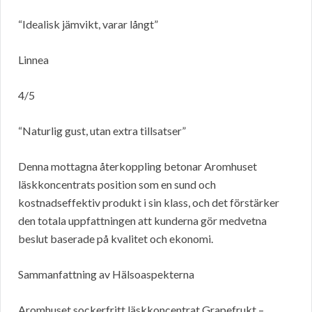
“Idealisk jämvikt, varar långt”
Linnea
4/5
“Naturlig gust, utan extra tillsatser”
Denna mottagna återkoppling betonar Aromhuset
läskkoncentrats position som en sund och
kostnadseffektiv produkt i sin klass, och det förstärker
den totala uppfattningen att kunderna gör medvetna
beslut baserade på kvalitet och ekonomi.
Sammanfattning av Hälsoaspekterna
Aromhuset sockerfritt läskkoncentrat Grapefrukt –