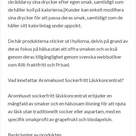
skräddarsy sina drycker efter egen smak, samtidigt som
de håller koll på kalorierna.|Kunder kan enkelt modifiera
sina drycker för att passa deras smak, samtidigt som de
håller sitt kaloriintag under uppsikt.
De här produkterna sticker ut i hyllorna, delvis på grund av
deras fokus på hälsa utan att offra smaken och också
genom deras tillgänglighet genom svenska webbutiker
som Allt-fraktfritt och Prisad.
Vad innefattar Aromahuset Sockerfritt Läskkoncentrat?
Aromhuset sockerfritt läskkoncentrat erbjuder en
mångfald av smaker och en hälsosam lösning för att njuta
av läsk utan traditionellt socker eller aspartam, med en
specifik smakprofil av grapefrukt och blodapelsin.
Beskrivning av produkten