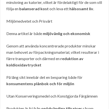
minskning av kalorier, vilket är fördelaktigt för de som vill
följa en
balanserad kost
och leva ett
hälsosamt liv
.
Miljömedvetet och Prisvärt
Denna artikel är både
miljövänlig och ekonomisk
Genom att använda koncentrerade produkter minskar
man behovet av förpackningsmaterial, vilket resulterar i
färre transporter och därmed en
reduktion av
koldioxidavtrycket
På lång sikt innebär det en besparing både för
konsumentens plånbok och för miljön
Utan Konserveringsmedel och Konstgjorda Färgämnen
Produkten är fri från
onödvändiga tillsatser
såsom