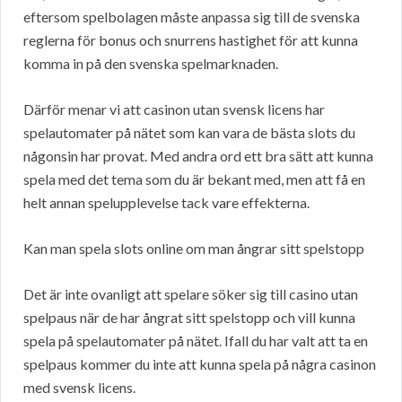
eftersom spelbolagen måste anpassa sig till de svenska
reglerna för bonus och snurrens hastighet för att kunna
komma in på den svenska spelmarknaden.
Därför menar vi att casinon utan svensk licens har
spelautomater på nätet som kan vara de bästa slots du
någonsin har provat. Med andra ord ett bra sätt att kunna
spela med det tema som du är bekant med, men att få en
helt annan spelupplevelse tack vare effekterna.
Kan man spela slots online om man ångrar sitt spelstopp
Det är inte ovanligt att spelare söker sig till casino utan
spelpaus när de har ångrat sitt spelstopp och vill kunna
spela på spelautomater på nätet. Ifall du har valt att ta en
spelpaus kommer du inte att kunna spela på några casinon
med svensk licens.