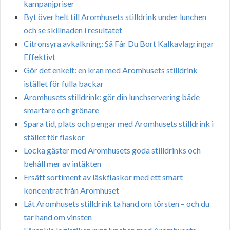
kampanjpriser
Byt över helt till Aromhusets stilldrink under lunchen
och se skillnaden i resultatet
Citronsyra avkalkning: Så Får Du Bort Kalkavlagringar
Effektivt
Gör det enkelt: en kran med Aromhusets stilldrink
istället för fulla backar
Aromhusets stilldrink: gör din lunchservering både
smartare och grönare
Spara tid, plats och pengar med Aromhusets stilldrink i
stället för flaskor
Locka gäster med Aromhusets goda stilldrinks och
behåll mer av intäkten
Ersätt sortiment av läskflaskor med ett smart
koncentrat från Aromhuset
Låt Aromhusets stilldrink ta hand om törsten – och du
tar hand om vinsten