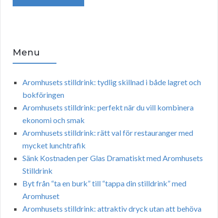
Menu
Aromhusets stilldrink: tydlig skillnad i både lagret och
bokföringen
Aromhusets stilldrink: perfekt när du vill kombinera
ekonomi och smak
Aromhusets stilldrink: rätt val för restauranger med
mycket lunchtrafik
Sänk Kostnaden per Glas Dramatiskt med Aromhusets
Stilldrink
Byt från “ta en burk” till “tappa din stilldrink” med
Aromhuset
Aromhusets stilldrink: attraktiv dryck utan att behöva