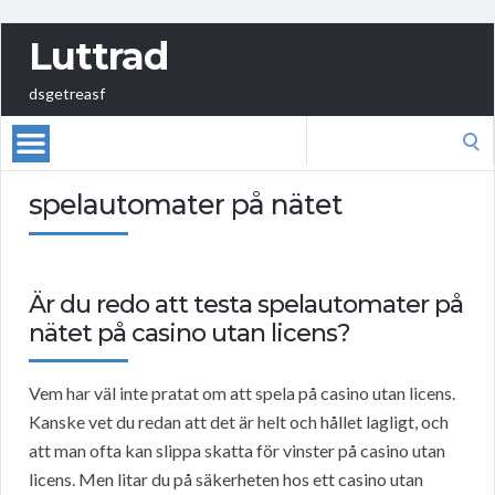
Luttrad
dsgetreasf
Search
for:
spelautomater på nätet
Är du redo att testa spelautomater på
nätet på casino utan licens?
Vem har väl inte pratat om att spela på casino utan licens.
Kanske vet du redan att det är helt och hållet lagligt, och
att man ofta kan slippa skatta för vinster på casino utan
licens. Men litar du på säkerheten hos ett casino utan