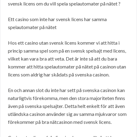
svensk licens om du vill spela spelautomater på nätet ?
Ett casino som inte har svensk licens har samma
spelautomater på nätet
Hos ett casino utan svensk licens kommer vi att hitta i
princip samma spel som på en svensk spelsajt med licens,
vilket kan vara bra att veta. Det är inte så att du bara
kommer att hitta spelautomater på nätet på casinon utan
licens som aldrig har skådats på svenska casinon.
En och annan slot du inte har sett på svenska casinon kan
naturligtvis förekomma, men den stora majoriteten finns
även på svenska spelsajter. Detta helt enkelt för att även
utländska casinon använder sig av samma mjukvaror som
förekommer på bra nätcasinon med svensk licens.