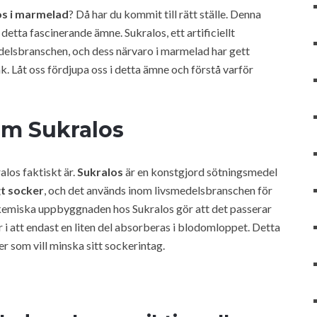
os i marmelad
? Då har du kommit till rätt ställe. Denna
etta fascinerande ämne. Sukralos, ett artificiellt
medelsbranschen, och dess närvaro i marmelad har gett
. Låt oss fördjupa oss i detta ämne och förstå varför
om Sukralos
ralos faktiskt är.
Sukralos
är en konstgjord sötningsmedel
gt socker
, och det används inom livsmedelsbranschen för
n kemiska uppbyggnaden hos Sukralos gör att det passerar
 i att endast en liten del absorberas i blodomloppet. Detta
ner som vill minska sitt sockerintag.