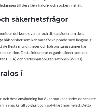
edningen till dess låga kalori- och sockerinnehåll.
och säkerhetsfrågor
mmit en del kontroverser och diskussioner om dess
liga hälsorisker som kan vara förknippade med långvarig
att de flesta myndigheter och hälsoorganisationer har
konsumtion. Detta inkluderar organisationer som den
ten (FDA) och Världshälsoorganisationen (WHO).
alos i
n
er, och dess användning har ökat markant under de senaste
erfria snacks till yoghurt och självklart marmelad. Detta