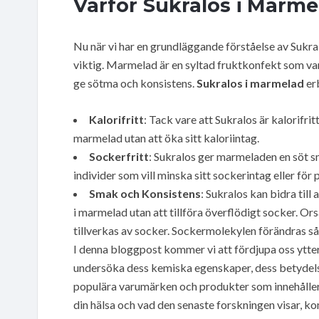
Varför Sukralos i Marmel
Nu när vi har en grundläggande förståelse av Sukral
viktig. Marmelad är en syltad fruktkonfekt som vanl
ge sötma och konsistens.
Sukralos i marmelad
erb
Kalorifritt
: Tack vare att Sukralos är kalorifrit
marmelad utan att öka sitt kaloriintag.
Sockerfritt
: Sukralos ger marmeladen en söt sma
individer som vill minska sitt sockerintag eller fö
Smak och Konsistens
: Sukralos kan bidra til
i marmelad utan att tillföra överflödigt socker. Or
tillverkas av socker. Sockermolekylen förändras s
I denna bloggpost kommer vi att fördjupa oss ytte
undersöka dess kemiska egenskaper, dess betydel
populära varumärken och produkter som innehåller 
din hälsa och vad den senaste forskningen visar, ko