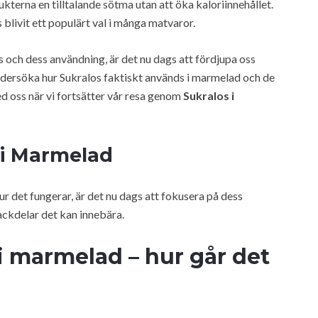
terna en tilltalande sötma utan att öka kaloriinnehållet.
 blivit ett populärt val i många matvaror.
os och dess användning, är det nu dags att fördjupa oss
 undersöka hur Sukralos faktiskt används i marmelad och de
ed oss när vi fortsätter vår resa genom
Sukralos i
 i Marmelad
ur det fungerar, är det nu dags att fokusera på dess
ackdelar det kan innebära.
i marmelad – hur går det