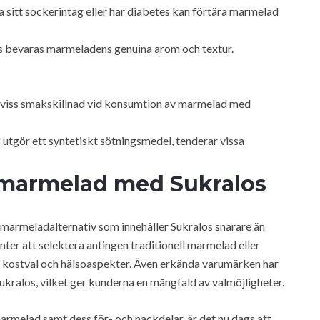
 sitt sockerintag eller har diabetes kan förtära marmelad
s bevaras marmeladens genuina arom och textur.
en viss smakskillnad vid konsumtion av marmelad med
 utgör ett syntetiskt sötningsmedel, tenderar vissa
marmelad med Sukralos
a marmeladalternativ som innehåller Sukralos snarare än
nter att selektera antingen traditionell marmelad eller
a kostval och hälsoaspekter. Även erkända varumärken har
kralos, vilket ger kunderna en mångfald av valmöjligheter.
marmelad samt dess för- och nackdelar, är det nu dags att