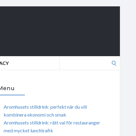
Search
VACY
for:
Menu
Aromhusets stilldrink: perfekt när du vill
kombinera ekonomi och smak
Aromhusets stilldrink: rätt val för restauranger
med mycket lunchtrafik