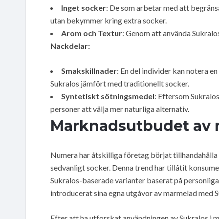
Inget socker
: De som arbetar med att begränsa
utan bekymmer kring extra socker.
Arom och Textur
: Genom att använda Sukralo
Nackdelar:
Smakskillnader
: En del individer kan notera 
Sukralos jämfört med traditionellt socker.
Syntetiskt sötningsmedel
: Eftersom Sukralos
personer att välja mer naturliga alternativ.
Marknadsutbudet av 
Numera har åtskilliga företag börjat tillhandahåll
sedvanligt socker. Denna trend har tillåtit konsume
Sukralos-baserade varianter baserat på personlig
introducerat sina egna utgåvor av marmelad med Su
Efter att ha utforskat användningen av Sukralos i 