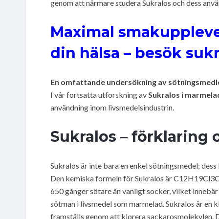
genom att närmare studera Sukralos och dess anvä
Maximal smakuppleve
din hälsa – besök sukr
En omfattande undersökning av sötningsmedl
I vår fortsatta utforskning av
Sukralos i marmela
användning inom livsmedelsindustrin.
Sukralos – förklaring
Sukralos är inte bara en enkel sötningsmedel; dess 
Den kemiska formeln för Sukralos är C12H19Cl3O8
650 gånger sötare än vanligt socker, vilket inneb
sötman i livsmedel som marmelad. Sukralos är en kl
framställs genom att klorera sackarosmolekylen. D