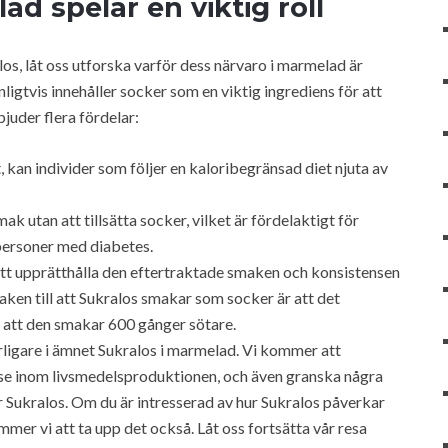
ad spelar en viktig roll
os, låt oss utforska varför dess närvaro i marmelad är
igtvis innehåller socker som en viktig ingrediens för att
juder flera fördelar:
t, kan individer som följer en kaloribegränsad diet njuta av
k utan att tillsätta socker, vilket är fördelaktigt för
r personer med diabetes.
l att upprätthålla den eftertraktade smaken och konsistensen
saken till att Sukralos smakar som socker är att det
å att den smakar 600 gånger sötare.
rligare i ämnet Sukralos i marmelad. Vi kommer att
se inom livsmedelsproduktionen, och även granska några
Sukralos. Om du är intresserad av hur Sukralos påverkar
mmer vi att ta upp det också. Låt oss fortsätta vår resa