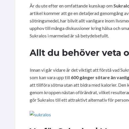
Är du ute efter en omfattande kunskap om
Sukral
artikel kommer att ge en detaljerad genomgång av d
sötningsmedel, har blivit allt vanligare inom livs
upphov till många diskussioner kring hälsa och smak
Sukralos i marmelad är så betydelsefullt.
Allt du behöver veta 
Innan vi går vidare är det viktigt att förstå vad Suk
som kan vara upp till
600 gånger sötare än vanli
att tillföra sötma utan att bidra med kalorier. De
genom kroppen nästan oförändrat, vilket resulterar
gör Sukralos till ett attraktivt alternativ för perso