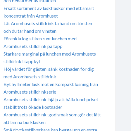
och behåll mer av intäkten
Ersätt sortiment av läskflaskor med ett smart
koncentrat från Aromhuset
Låt Aromhusets stilldrink ta hand om törsten –
och du tar hand om vinsten
Förenkla logistiken runt lunchen med
Aromhusets stilldrink på tapp
Starkare marginal på lunchen med Aromhusets
stilldrink i tappkyl
Höj värdet för gästen, sänk kostnaden för dig
med Aromhusets stilldrink
Byt hyllmeter läsk mot en kompakt lösning från
Aromhusets stilldrinkserie
Aromhusets stilldrink: hjälp att hålla lunchpriset
stabilt trots ökade kostnader
Aromhusets stilldrink: god smak som gör det lätt
att lämna burkläsken
Små dryckestillverkare kan bygga upp en extra