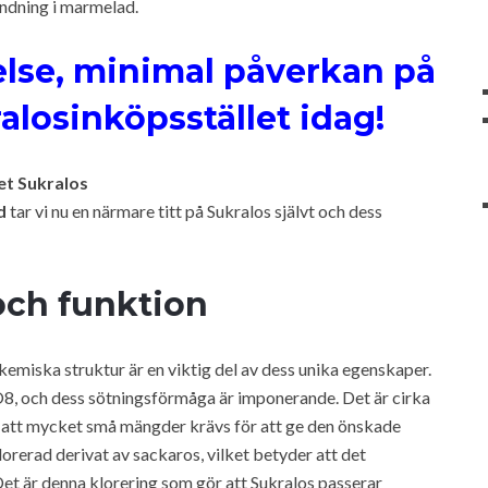
ndning i marmelad.
lse, minimal påverkan på
alosinköpsstället idag!
et Sukralos
d
tar vi nu en närmare titt på Sukralos självt och dess
 och funktion
kemiska struktur är en viktig del av dess unika egenskaper.
, och dess sötningsförmåga är imponerande. Det är cirka
är att mycket små mängder krävs för att ge den önskade
orerad derivat av sackaros, vilket betyder att det
et är denna klorering som gör att Sukralos passerar