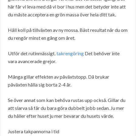
här får vi leva med då vi bor i hus men det betyder inte att
du måste acceptera en grön massa över hela ditt tak.
Håll koll på tillväxten av ny mossa. Bäst resultat når du om
du rengör minst en gång om året.
Utför det rutinmässigt.
takrengöring
Det behöver inte
vara avancerade grejor.
Många gillar effekten av påväxtstopp. Då brukar
påväxten hålla sig borta 2-4 år.
Se över annat som kan behöva rustas upp också. Gillar du
att slarva så får du bara göra dubbelt jobb sedan. Ju mer
du håller efter huset ju mer bevarar du husets värde.
Justera takpannorna i tid