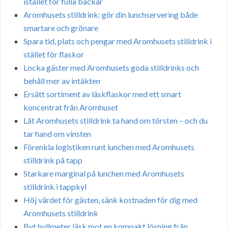
istället för fulla backar
Aromhusets stilldrink: gör din lunchservering både
smartare och grönare
Spara tid, plats och pengar med Aromhusets stilldrink i
stället för flaskor
Locka gäster med Aromhusets goda stilldrinks och
behåll mer av intäkten
Ersätt sortiment av läskflaskor med ett smart
koncentrat från Aromhuset
Låt Aromhusets stilldrink ta hand om törsten – och du
tar hand om vinsten
Förenkla logistiken runt lunchen med Aromhusets
stilldrink på tapp
Starkare marginal på lunchen med Aromhusets
stilldrink i tappkyl
Höj värdet för gästen, sänk kostnaden för dig med
Aromhusets stilldrink
Byt hyllmeter läsk mot en kompakt lösning från