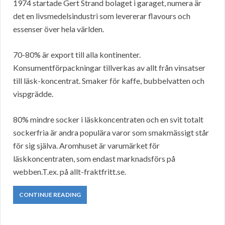
1974 startade Gert Strand bolaget i garaget, numera är
det en livsmedelsindustri som levererar flavours och
essenser över hela världen.
70-80% är export till alla kontinenter.
Konsumentförpackningar tillverkas av allt från vinsatser
till läsk-koncentrat. Smaker för kaffe, bubbelvatten och
vispgrädde.
80% mindre socker i läskkoncentraten och en svit totalt
sockerfria är andra populära varor som smakmässigt står
för sig själva. Aromhuset är varumärket för
läskkoncentraten, som endast marknadsförs på
webben.T.ex. på allt-fraktfritt.se.
CONTINUE READING