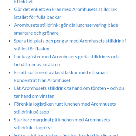
Effektivt
Gör det enkelt: en kran med Aromhusets stilldrink
istället för fulla backar
Aromhusets stilldrink: gör din lunchservering både
smartare och grönare
Spara tid, plats och pengar med Aromhusets stilldrink i
stället för flaskor
Locka gäster med Aromhusets goda stilldrinks och
behåll mer av intäkten
Ersätt sortiment av läskflaskor med ett smart
koncentrat från Aromhuset
Låt Aromhusets stilldrink ta hand om törsten – och du
tar hand om vinsten
Förenkla logistiken runt lunchen med Aromhusets
stilldrink på tapp
Starkare marginal på lunchen med Aromhusets
stilldrink i tappkyl
Höj värdet för gästen, sänk kostnaden för dig med