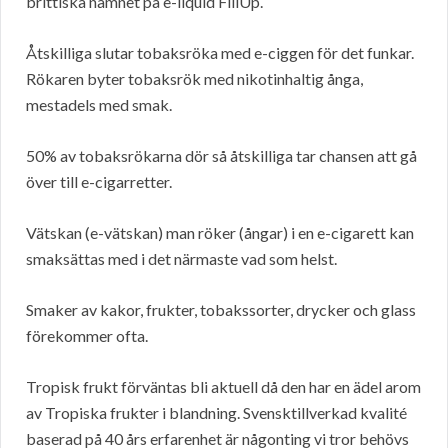
brittiska namnet på e-liquid FillUp.
Åtskilliga slutar tobaksröka med e-ciggen för det funkar.
Rökaren byter tobaksrök med nikotinhaltig ånga,
mestadels med smak.
50% av tobaksrökarna dör så åtskilliga tar chansen att gå
över till e-cigarretter.
Vätskan (e-vätskan) man röker (ångar) i en e-cigarett kan
smaksättas med i det närmaste vad som helst.
Smaker av kakor, frukter, tobakssorter, drycker och glass
förekommer ofta.
Tropisk frukt förväntas bli aktuell då den har en ädel arom
av Tropiska frukter i blandning. Svensktillverkad kvalité
baserad på 40 års erfarenhet är någonting vi tror behövs