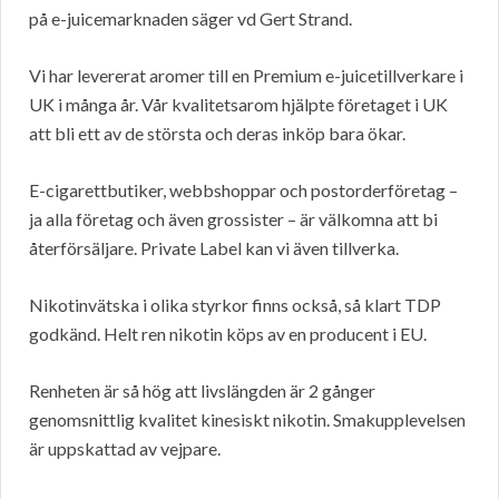
på e-juicemarknaden säger vd Gert Strand.
Vi har levererat aromer till en Premium e-juicetillverkare i
UK i många år. Vår kvalitetsarom hjälpte företaget i UK
att bli ett av de största och deras inköp bara ökar.
E-cigarettbutiker, webbshoppar och postorderföretag –
ja alla företag och även grossister – är välkomna att bi
återförsäljare. Private Label kan vi även tillverka.
Nikotinvätska i olika styrkor finns också, så klart TDP
godkänd. Helt ren nikotin köps av en producent i EU.
Renheten är så hög att livslängden är 2 gånger
genomsnittlig kvalitet kinesiskt nikotin. Smakupplevelsen
är uppskattad av vejpare.