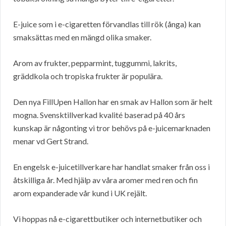
E-juice som i e-cigaretten förvandlas till rök (ånga) kan
smaksättas med en mängd olika smaker.
Arom av frukter, pepparmint, tuggummi, lakrits,
gräddkola och tropiska frukter är populära.
Den nya FillUpen Hallon har en smak av Hallon som är helt
mogna. Svensktillverkad kvalité baserad på 40 års
kunskap är någonting vi tror behövs på e-juicemarknaden
menar vd Gert Strand.
En engelsk e-juicetillverkare har handlat smaker från oss i
åtskilliga år. Med hjälp av våra aromer med ren och fin
arom expanderade vår kund i UK rejält.
Vi hoppas nå e-cigarettbutiker och internetbutiker och