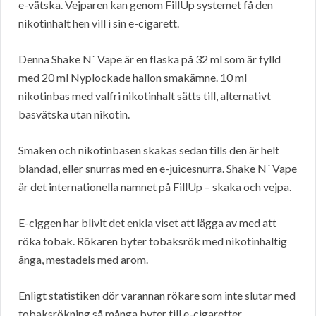
e-vätska. Vejparen kan genom FillUp systemet få den
nikotinhalt hen vill i sin e-cigarett.
Denna Shake N´ Vape är en flaska på 32 ml som är fylld
med 20 ml Nyplockade hallon smakämne. 10 ml
nikotinbas med valfri nikotinhalt sätts till, alternativt
basvätska utan nikotin.
Smaken och nikotinbasen skakas sedan tills den är helt
blandad, eller snurras med en e-juicesnurra. Shake N´ Vape
är det internationella namnet på FillUp – skaka och vejpa.
E-ciggen har blivit det enkla viset att lägga av med att
röka tobak. Rökaren byter tobaksrök med nikotinhaltig
ånga, mestadels med arom.
Enligt statistiken dör varannan rökare som inte slutar med
tobaksrökning så många byter till e-cigaretter.