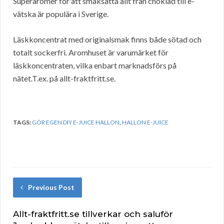
Superaromer för att smaksätta allt från choklad till e-
vätska är populära i Sverige.
Läskkoncentrat med originalsmak finns både sötad och
totalt sockerfri. Aromhuset är varumärket för
läskkoncentraten, vilka enbart marknadsförs på
nätet.T.ex. på allt-fraktfritt.se.
TAGS:
GÖR EGEN DIY E-JUICE HALLON
,
HALLON E-JUICE
Previous Post
Allt-fraktfritt.se tillverkar och saluför