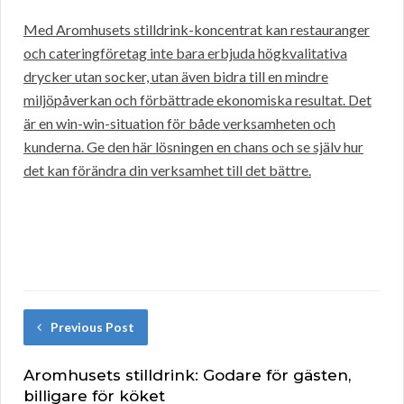
Med Aromhusets stilldrink-koncentrat kan restauranger
och cateringföretag inte bara erbjuda högkvalitativa
drycker utan socker, utan även bidra till en mindre
miljöpåverkan och förbättrade ekonomiska resultat. Det
är en win-win-situation för både verksamheten och
kunderna. Ge den här lösningen en chans och se själv hur
det kan förändra din verksamhet till det bättre.
Previous Post
Aromhusets stilldrink: Godare för gästen,
billigare för köket