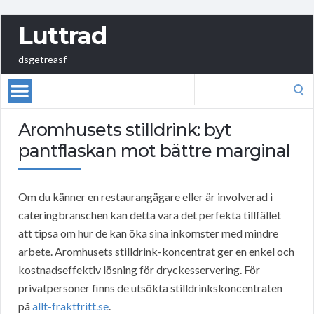
Luttrad
dsgetreasf
Search
for:
Aromhusets stilldrink: byt
pantflaskan mot bättre marginal
Om du känner en restaurangägare eller är involverad i
cateringbranschen kan detta vara det perfekta tillfället
att tipsa om hur de kan öka sina inkomster med mindre
arbete. Aromhusets stilldrink-koncentrat ger en enkel och
kostnadseffektiv lösning för dryckesservering. För
privatpersoner finns de utsökta stilldrinkskoncentraten
på
allt-fraktfritt.se
.