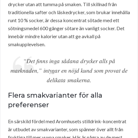
drycker utan att tumma på smaken. Till skillnad från
traditionella safter och läskedrycker, som brukar innehålla
runt 10 % socker, är dessa koncentrat sötade med ett
sötningsmedel 600 gånger sötare än vanligt socker. Det
innebär mindre kalorier utan att ge avkall på
smakupplevelsen.
“Det finns inga sådana drycker alls på
marknaden,” intygar en nöjd kund som provat de
delikata smakerna.
Flera smakvarianter för alla
preferenser
En särskild fördel med Aromhusets stilldrink-koncentrat
är utbudet av smakvarianter, som spänner över allt från
fruktiga till mer vuxna smaker. Här är några av de mest