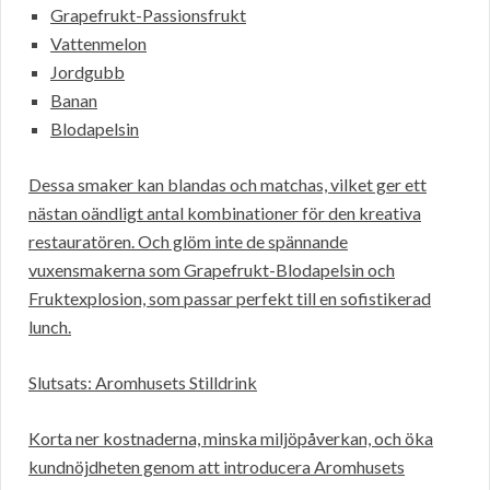
Grapefrukt-Passionsfrukt
Vattenmelon
Jordgubb
Banan
Blodapelsin
Dessa smaker kan blandas och matchas, vilket ger ett
nästan oändligt antal kombinationer för den kreativa
restauratören. Och glöm inte de spännande
vuxensmakerna som Grapefrukt-Blodapelsin och
Fruktexplosion, som passar perfekt till en sofistikerad
lunch.
Slutsats: Aromhusets Stilldrink
Korta ner kostnaderna, minska miljöpåverkan, och öka
kundnöjdheten genom att introducera Aromhusets