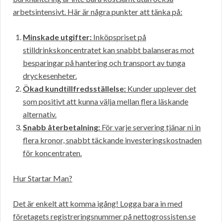
arbetsintensivt. Här är några punkter att tänka på:
Minskade utgifter:
Inköpspriset på
stilldrinkskoncentratet kan snabbt balanseras mot
besparingar på hantering och transport av tunga
dryckesenheter.
Ökad kundtillfredsställelse:
Kunder upplever det
som positivt att kunna välja mellan flera läskande
alternativ.
Snabb återbetalning:
För varje servering tjänar ni in
flera kronor, snabbt täckande investeringskostnaden
för koncentraten.
Hur Startar Man?
Det är enkelt att komma igång! Logga bara in med
företagets registreringsnummer på nettogrossisten.se