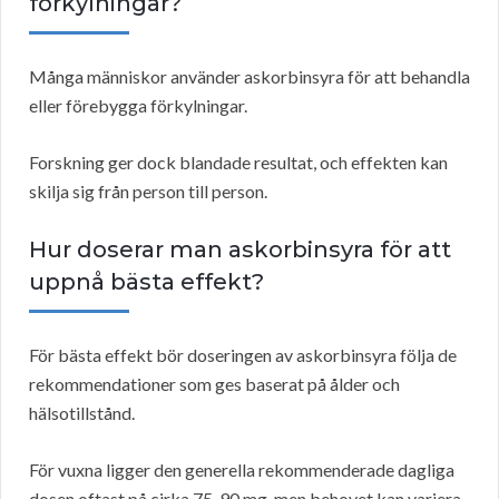
förkylningar?
Många människor använder askorbinsyra för att behandla
eller förebygga förkylningar.
Forskning ger dock blandade resultat, och effekten kan
skilja sig från person till person.
Hur doserar man askorbinsyra för att
uppnå bästa effekt?
För bästa effekt bör doseringen av askorbinsyra följa de
rekommendationer som ges baserat på ålder och
hälsotillstånd.
För vuxna ligger den generella rekommenderade dagliga
dosen oftast på cirka 75-90 mg, men behovet kan variera.