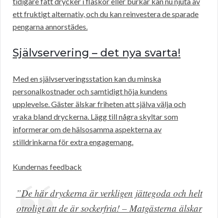
tidigare fått drycker i flaskor eller burkar kan nu njuta av
ett fruktigt alternativ, och du kan reinvestera de sparade
pengarna annorstädes.
Självservering – det nya svarta!
Med en självserveringsstation kan du minska
personalkostnader och samtidigt höja kundens
upplevelse. Gäster älskar friheten att själva välja och
vraka bland dryckerna. Lägg till några skyltar som
informerar om de hälsosamma aspekterna av
stilldrinkarna för extra engagemang.
Kundernas feedback
”De här dryckerna är verkligen jättegoda och helt
otroligt att de är sockerfria! – Matgästerna älskar