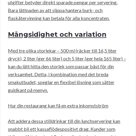
utgifter betyder direkt sparade pengar per servering.
Bara lättnaden av att slippa hantera burk- och
flaskåtervinning kan betala för alla koncentraten.
Mångsidighet och variation
Med tre olika storlekar – 500 ml (räcker till 16,5 liter
dryck), 2 liter (ger 66 liter) och 5 liter (ger hela 165 liter) –
kan du lätt hitta den storlek som passar bäst för din
verksamhet. Detta, i kombination med det breda
smakutbudet, speglar en flexibel lösning som sätter
guldkant på menyn.
Hur din restaurang kan få en extra inkomstström
Att addera dessa stilldrinkar till din lunchservering kan
snabbt bli ett kassaflödespositivt drag. Kunder som