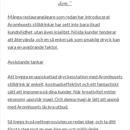
dem.”
Många restaurangägare som redan har introducerat
Aromhusets stilldrinkar har sett inte bara ökad
kundnöjdhet, utan även lojalitet. Nöjda kunder tenderar
att återvända, och en så enkel sak som smaklig dryck kan
vara en avgörande faktor.
Avslutande tankar
Att bygga en uppskattad dryckesstation med Aromhusets
stilldrink är enkelt, kostnadseffektivt och ett fantastiskt
sätt att imponera på dina kunder. När kreativitet möter
ekonomi, uppstår magi. Och denna magi är lätt att uppnå
med Aromhusets läckra utbud.
Så logga in på nettogrossisten.se redan idag, och ta ditt
första steg mot en mer lönsam och miljövänlig