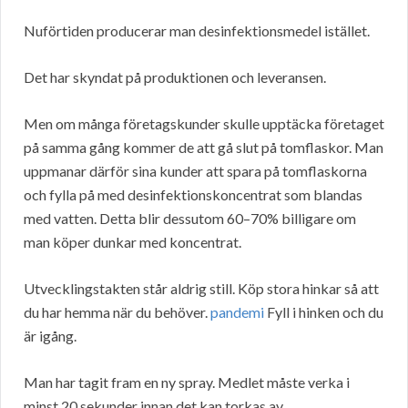
Nuförtiden producerar man desinfektionsmedel istället.
Det har skyndat på produktionen och leveransen.
Men om många företagskunder skulle upptäcka företaget
på samma gång kommer de att gå slut på tomflaskor. Man
uppmanar därför sina kunder att spara på tomflaskorna
och fylla på med desinfektionskoncentrat som blandas
med vatten. Detta blir dessutom 60–70% billigare om
man köper dunkar med koncentrat.
Utvecklingstakten står aldrig still. Köp stora hinkar så att
du har hemma när du behöver.
pandemi
Fyll i hinken och du
är igång.
Man har tagit fram en ny spray. Medlet måste verka i
minst 20 sekunder innan det kan torkas av.