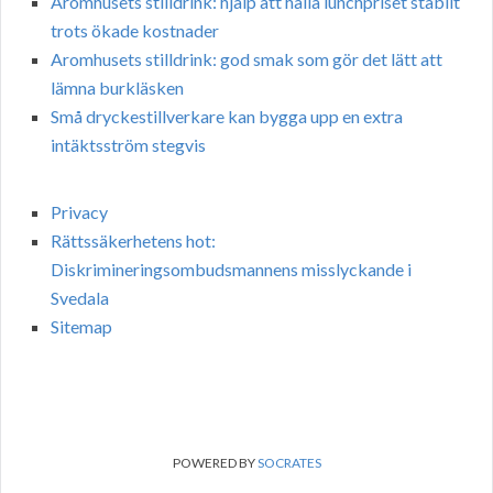
Aromhusets stilldrink: hjälp att hålla lunchpriset stabilt
trots ökade kostnader
Aromhusets stilldrink: god smak som gör det lätt att
lämna burkläsken
Små dryckestillverkare kan bygga upp en extra
intäktsström stegvis
Privacy
Rättssäkerhetens hot:
Diskrimineringsombudsmannens misslyckande i
Svedala
Sitemap
POWERED BY
SOCRATES