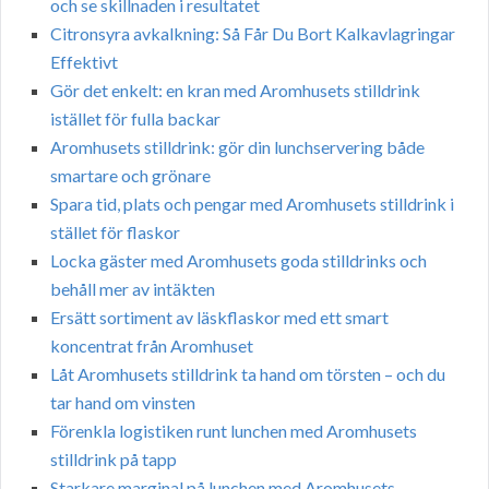
och se skillnaden i resultatet
Citronsyra avkalkning: Så Får Du Bort Kalkavlagringar
Effektivt
Gör det enkelt: en kran med Aromhusets stilldrink
istället för fulla backar
Aromhusets stilldrink: gör din lunchservering både
smartare och grönare
Spara tid, plats och pengar med Aromhusets stilldrink i
stället för flaskor
Locka gäster med Aromhusets goda stilldrinks och
behåll mer av intäkten
Ersätt sortiment av läskflaskor med ett smart
koncentrat från Aromhuset
Låt Aromhusets stilldrink ta hand om törsten – och du
tar hand om vinsten
Förenkla logistiken runt lunchen med Aromhusets
stilldrink på tapp
Starkare marginal på lunchen med Aromhusets