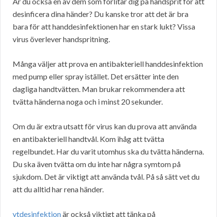
Är du också en av dem som förlitar dig på handsprit för att
desinficera dina händer? Du kanske tror att det är bra
bara för att handdesinfektionen har en stark lukt? Vissa
virus överlever handspritning.
Många väljer att prova en antibakteriell handdesinfektion
med pump eller spray istället. Det ersätter inte den
dagliga handtvätten. Man brukar rekommendera att
tvätta händerna noga och i minst 20 sekunder.
Om du är extra utsatt för virus kan du prova att använda
en antibakteriell handtvål. Kom ihåg att tvätta
regelbundet. Har du varit utomhus ska du tvätta händerna.
Du ska även tvätta om du inte har några symtom på
sjukdom. Det är viktigt att använda tvål. På så sätt vet du
att du alltid har rena händer.
ytdesinfektion
är också viktigt att tänka på