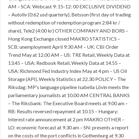
AM – SCA: Webcast 9: 15-12: 00 EXCLUSIVE DIVIDEND
– Autoliv (0:62 usd quarterly), Betsson (first day of trading
without redemption of redemption program 2:84 kr /
share), Tele2 (4:00 kr) OTHER COMPANY AND BORS –
Hong Kong Exchange closed MAKRO STATISTICS –
SCB: unemployment April 9:30 AM – UK: CBI Order
Trend May at 12.00 AM – US: TRE Retail, Weekly Data at
13.45 – USA: Redbook Retail, Weekly Data at 14.55 –
USA: Richmond Fed Industry Index May at 4 pm – US Oil
Storage (API), Weekly Statistics at 22.30 POLICY – The
Riksdag: MP's language pipeline Isabella Lövin meets the
parliamentary journalists at 10.00 AM CENTRAL BANKS
– The Riksbank: The Executive Board meets at 9.00 am –
RB: Results reversed repayment at 10.15 – Hungary:
Interest rate announcement at 2 pm MAKRO OTHER –
LO: economic forecast at 9.30 am – SN: presents a report
on the costs of the port conflicts in Gothenburg at 9.30