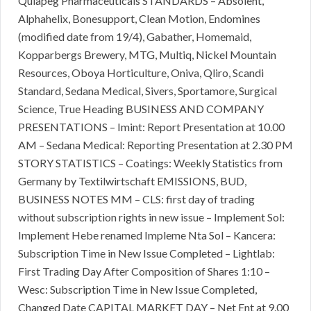
Quiapeg Pharmaceuticals STANDARDS – Absolent,
Alphahelix, Bonesupport, Clean Motion, Endomines
(modified date from 19/4), Gabather, Homemaid,
Kopparbergs Brewery, MTG, Multiq, Nickel Mountain
Resources, Oboya Horticulture, Oniva, Qliro, Scandi
Standard, Sedana Medical, Sivers, Sportamore, Surgical
Science, True Heading BUSINESS AND COMPANY
PRESENTATIONS – Imint: Report Presentation at 10.00
AM – Sedana Medical: Reporting Presentation at 2.30 PM
STORY STATISTICS – Coatings: Weekly Statistics from
Germany by Textilwirtschaft EMISSIONS, BUD,
BUSINESS NOTES MM – CLS: first day of trading
without subscription rights in new issue – Implement Sol:
Implement Hebe renamed Impleme Nta Sol – Kancera:
Subscription Time in New Issue Completed – Lightlab:
First Trading Day After Composition of Shares 1:10 –
Wesc: Subscription Time in New Issue Completed,
Changed Date CAPITAL MARKET DAY – Net Ent at 9.00