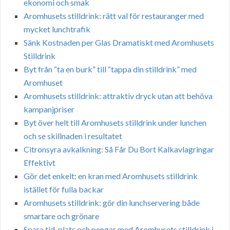
ekonomi och smak
Aromhusets stilldrink: rätt val för restauranger med
mycket lunchtrafik
Sänk Kostnaden per Glas Dramatiskt med Aromhusets
Stilldrink
Byt från “ta en burk” till “tappa din stilldrink” med
Aromhuset
Aromhusets stilldrink: attraktiv dryck utan att behöva
kampanjpriser
Byt över helt till Aromhusets stilldrink under lunchen
och se skillnaden i resultatet
Citronsyra avkalkning: Så Får Du Bort Kalkavlagringar
Effektivt
Gör det enkelt: en kran med Aromhusets stilldrink
istället för fulla backar
Aromhusets stilldrink: gör din lunchservering både
smartare och grönare
Spara tid, plats och pengar med Aromhusets stilldrink i