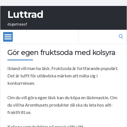
Luttrad
dsgetreasf
Search
for:
Gör egen fruktsoda med kolsyra
Ibland vill man ha läsk. Fruktsoda är fortfarande populärt.
Det är tufft för utländska märken att mäta sig i
konkurrensen.
Om du vill göra egen läsk kan du köpa en läskmaskin. Om
du vill ha Aromhusets produkter då ska du leta hos allt-
fraktfritt.se.
Kolsyra som bubblar på precis rätt sätt