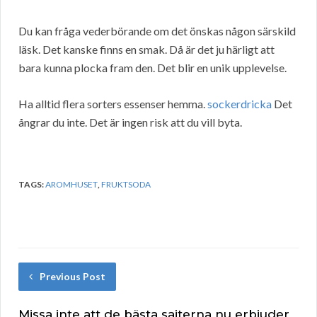
Du kan fråga vederbörande om det önskas någon särskild
läsk. Det kanske finns en smak. Då är det ju härligt att
bara kunna plocka fram den. Det blir en unik upplevelse.
Ha alltid flera sorters essenser hemma.
sockerdricka
Det
ångrar du inte. Det är ingen risk att du vill byta.
TAGS:
AROMHUSET
,
FRUKTSODA
Previous Post
Missa inte att de bästa sajterna nu erbjuder