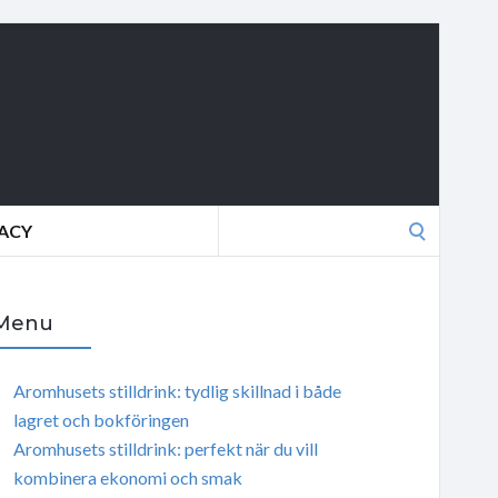
Search
VACY
for:
Menu
Aromhusets stilldrink: tydlig skillnad i både
lagret och bokföringen
Aromhusets stilldrink: perfekt när du vill
kombinera ekonomi och smak