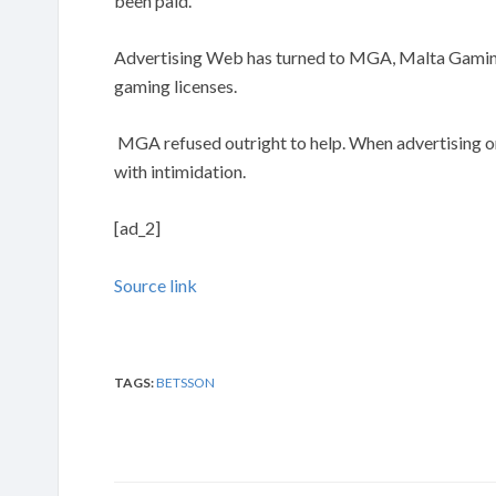
been paid.
Advertising Web has turned to MGA, Malta Gaming
gaming licenses.
MGA refused outright to help. When advertising on
with intimidation.
[ad_2]
Source link
TAGS:
BETSSON