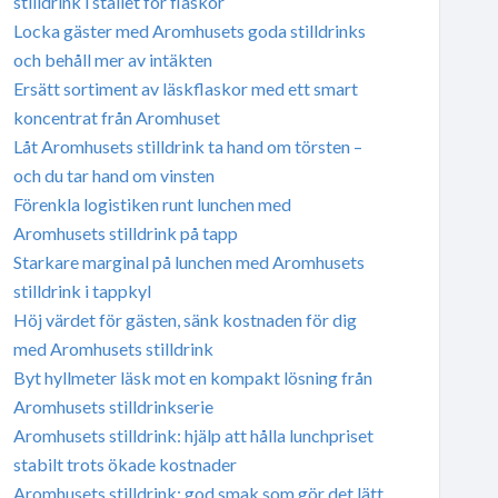
stilldrink i stället för flaskor
Locka gäster med Aromhusets goda stilldrinks
och behåll mer av intäkten
Ersätt sortiment av läskflaskor med ett smart
koncentrat från Aromhuset
Låt Aromhusets stilldrink ta hand om törsten –
och du tar hand om vinsten
Förenkla logistiken runt lunchen med
Aromhusets stilldrink på tapp
Starkare marginal på lunchen med Aromhusets
stilldrink i tappkyl
Höj värdet för gästen, sänk kostnaden för dig
med Aromhusets stilldrink
Byt hyllmeter läsk mot en kompakt lösning från
Aromhusets stilldrinkserie
Aromhusets stilldrink: hjälp att hålla lunchpriset
stabilt trots ökade kostnader
Aromhusets stilldrink: god smak som gör det lätt