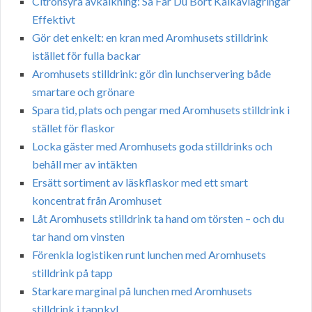
Citronsyra avkalkning: Så Får Du Bort Kalkavlagringar
Effektivt
Gör det enkelt: en kran med Aromhusets stilldrink
istället för fulla backar
Aromhusets stilldrink: gör din lunchservering både
smartare och grönare
Spara tid, plats och pengar med Aromhusets stilldrink i
stället för flaskor
Locka gäster med Aromhusets goda stilldrinks och
behåll mer av intäkten
Ersätt sortiment av läskflaskor med ett smart
koncentrat från Aromhuset
Låt Aromhusets stilldrink ta hand om törsten – och du
tar hand om vinsten
Förenkla logistiken runt lunchen med Aromhusets
stilldrink på tapp
Starkare marginal på lunchen med Aromhusets
stilldrink i tappkyl