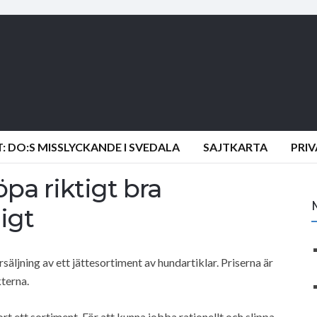
 DO:S MISSLYCKANDE I SVEDALA
SAJTKARTA
PRI
pa riktigt bra
ligt
örsäljning av ett jättesortiment av hundartiklar. Priserna är
kterna.
rt ett sortiment. För att kunna jobba rationellt och slippa