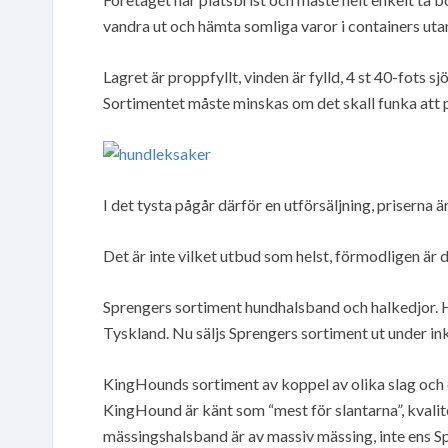
vandra ut och hämta somliga varor i containers uta
Lagret är proppfyllt, vinden är fylld, 4 st 40-fots s
Sortimentet måste minskas om det skall funka att p
I det tysta pågår därför en utförsäljning, priserna ä
Det är inte vilket utbud som helst, förmodligen är 
Sprengers sortiment hundhalsband och halkedjor. 
Tyskland. Nu säljs Sprengers sortiment ut under in
KingHounds sortiment av koppel av olika slag och 
KingHound är känt som “mest för slantarna”, kvalitet
mässingshalsband är av massiv mässing, inte ens Sp