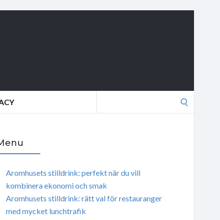
Search
VACY
for:
Menu
Aromhusets stilldrink: perfekt när du vill
kombinera ekonomi och smak
Aromhusets stilldrink: rätt val för restauranger
med mycket lunchtrafik