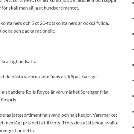
nför skall man sälja ut hundsortimentet.
jökontainers och 5 st 20-fotskontainers är också fyllda.
locka och packa rationellt.
r kraftigt nedsatta.
det de bästa varorna som finns att köpa i Sverige.
Halsbandens Rolls Royce är varumärket Sprenger från
köpspris.
deras jättesortiment halsvand och halskedjor. Varumärket
 men lågt pris detta till trots. Trots detta jättehög kvalite,
renger har detta.