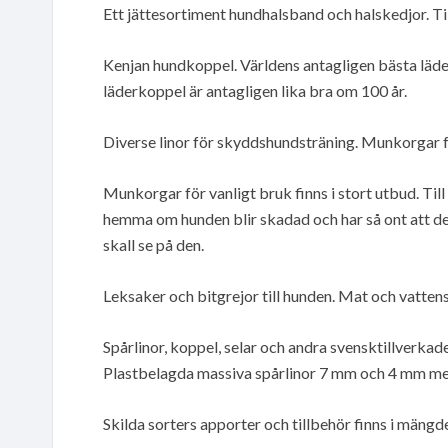
Ett jättesortiment hundhalsband och halskedjor. Til
Kenjan hundkoppel. Världens antagligen bästa läde
läderkoppel är antagligen lika bra om 100 år.
Diverse linor för skyddshundsträning. Munkorgar fö
Munkorgar för vanligt bruk finns i stort utbud. Till a
hemma om hunden blir skadad och har så ont att den
skall se på den.
Leksaker och bitgrejor till hunden. Mat och vattens
Spårlinor, koppel, selar och andra svensktillverkad
Plastbelagda massiva spårlinor 7 mm och 4 mm med 
Skilda sorters apporter och tillbehör finns i mängde