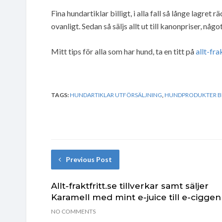
Fina hundartiklar billigt, i alla fall så långe lagret
ovanligt. Sedan så säljs allt ut till kanonpriser, någo
Mitt tips för alla som har hund, ta en titt på
allt-fra
TAGS:
HUNDARTIKLAR UTFÖRSÄLJNING
,
HUNDPRODUKTER BI
Previous Post
Allt-fraktfritt.se tillverkar samt säljer
Karamell med mint e-juice till e-ciggen
NO COMMENTS