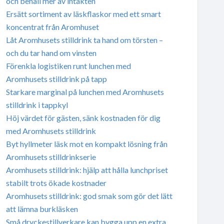
och behåll mer av intäkten
Ersätt sortiment av läskflaskor med ett smart
koncentrat från Aromhuset
Låt Aromhusets stilldrink ta hand om törsten –
och du tar hand om vinsten
Förenkla logistiken runt lunchen med
Aromhusets stilldrink på tapp
Starkare marginal på lunchen med Aromhusets
stilldrink i tappkyl
Höj värdet för gästen, sänk kostnaden för dig
med Aromhusets stilldrink
Byt hyllmeter läsk mot en kompakt lösning från
Aromhusets stilldrinkserie
Aromhusets stilldrink: hjälp att hålla lunchpriset
stabilt trots ökade kostnader
Aromhusets stilldrink: god smak som gör det lätt
att lämna burkläsken
Små dryckestillverkare kan bygga upp en extra