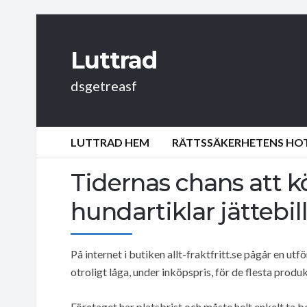
Luttrad
dsgetreasf
LUTTRAD HEM
RÄTTSSÄKERHETENS HOT:
Tidernas chans att kö
hundartiklar jättebil
På internet i butiken allt-fraktfritt.se pågår en utf
otroligt låga, under inköpspris, för de flesta produ
Företaget har platsbrist och måste helt enkelt ta bo