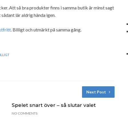
 räcker. Att så bra produkter finns i samma butik är minst sagt
t sådant lär aldrig hända igen.
ktfritt
. Billigt och utmärkt på samma gång.
LLIGT
Next Post
Spelet snart över – så slutar valet
NO COMMENTS