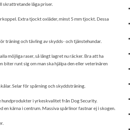
l skrattretande låga priser.
rkoppel. Extra tjockt oxläder, minst 5 mm tjockt. Dessa
r träning och tävling av skydds- och tjänstehundar.
lla möjliga raser, så långt lagret nu räcker. Bra att ha
 biter runt sig om man ska hjälpa den eller veterinären
kålar. Selar för spårning och skyddsträning.
e hundprodukter i yrkeskvalitet från Dog Security.
en kärna i centrum. Massiva spårlinor fastnar ej i skogen.
r.